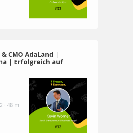
er & CMO AdaLand |
na | Erfolgreich auf
2 · 48 m