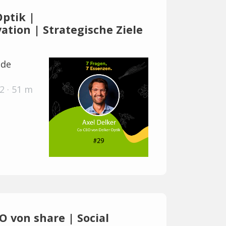
Optik |
tion | Strategische Ziele
.de
2 · 51 m
IO von share | Social