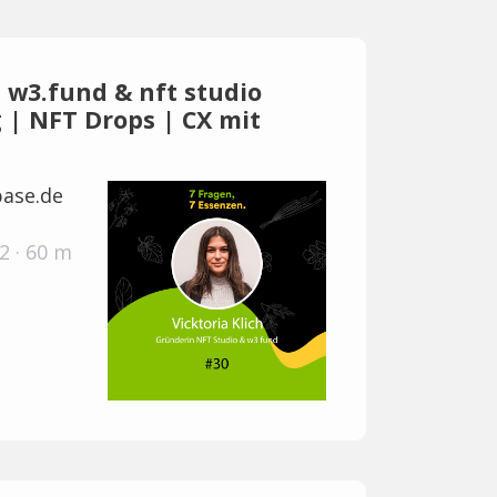
n w3.fund & nft studio
 | NFT Drops | CX mit
ase.de
2 · 60 m