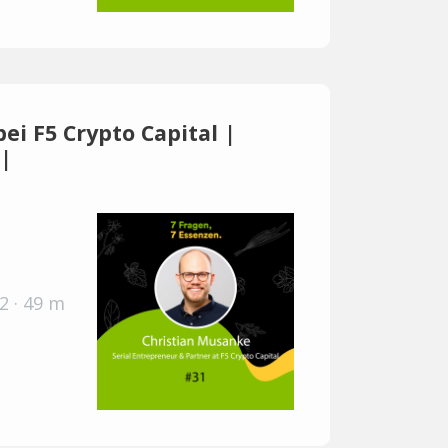
ei F5 Crypto Capital |
 |
2 · 49 m