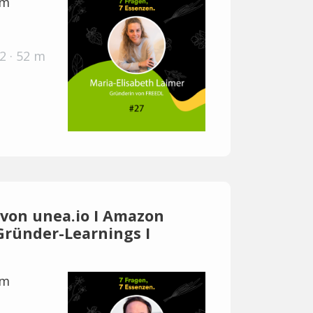
im
2 · 52 m
r von unea.io I Amazon
Gründer-Learnings I
im