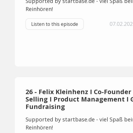
Supported by startbase.de - viel Spaß be
Reinhören!
07.02.202
Listen to this episode
26 - Felix Kleinhenz I Co-Founde
Selling I Product Management I 
Fundraising
Supported by startbase.de - viel Spaß be
Reinhören!