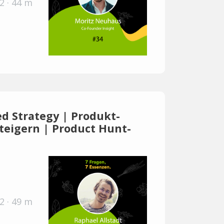
2 · 44 m
ed Strategy | Produkt-
teigern | Product Hunt-
2 · 49 m