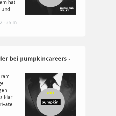
rem hat
und ...
2 · 35 m
nder bei pumpkincareers -
gram
ge
gen
s klar
rivate