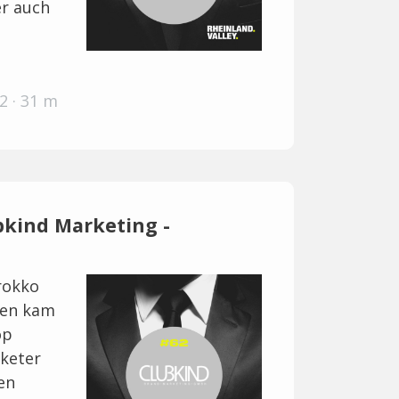
er auch
n
2 · 31 m
ubkind Marketing -
rokko
ren kam
op
rketer
en