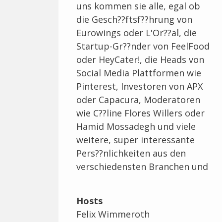
uns kommen sie alle, egal ob
die Gesch??ftsf??hrung von
Eurowings oder L'Or??al, die
Startup-Gr??nder von FeelFood
oder HeyCater!, die Heads von
Social Media Plattformen wie
Pinterest, Investoren von APX
oder Capacura, Moderatoren
wie C??line Flores Willers oder
Hamid Mossadegh und viele
weitere, super interessante
Pers??nlichkeiten aus den
verschiedensten Branchen und
Positionen. Du hast Lust in den
Alltag eines Gesch??ftsf??hrers
Hosts
und seine H??rden reinzuh??
Felix Wimmeroth
ren, oder willst selber ein