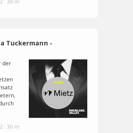
2 · 39 m
ena Tuckermann -
r der
setzen
nsatz
etern,
durch
2 · 30 m