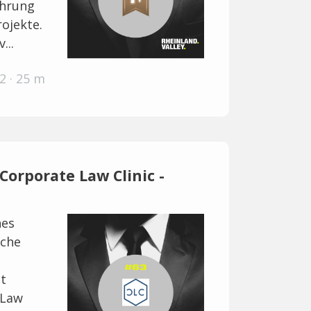
ahrung
ojekte.
...
2 · 25 m
Corporate Law Clinic -
nes
lche
t
 Law