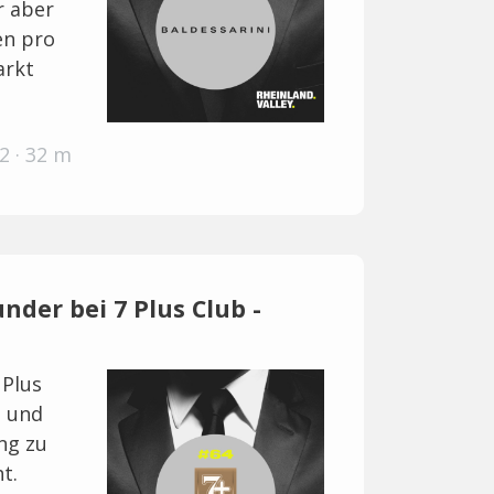
r aber
en pro
arkt
2 · 32 m
under bei 7 Plus Club -
 Plus
n und
ng zu
t.