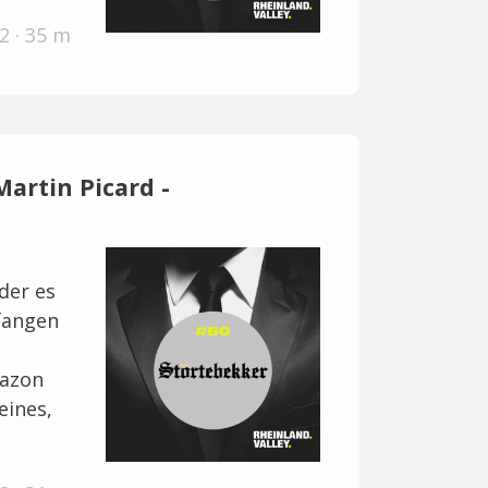
2 · 35 m
artin Picard -
der es
efangen
mazon
eines,