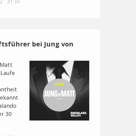
2 · 31 m
ftsführer bei Jung von
 Matt
 Laufe
nntheit
bekannt
alando
er 30