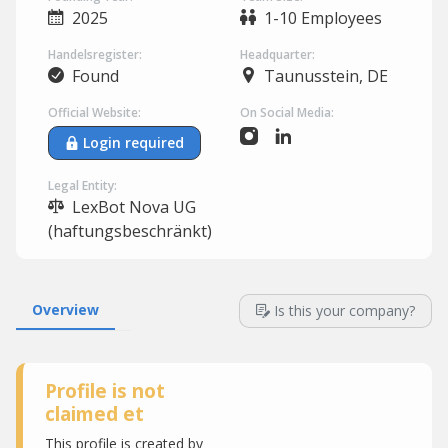
2025
1-10 Employees
Handelsregister:
Headquarter:
Found
Taunusstein, DE
Official Website:
On Social Media:
Login required
Legal Entity:
LexBot Nova UG
(haftungsbeschränkt)
Overview
Is this your company?
Profile is not
claimed et
This profile is created by