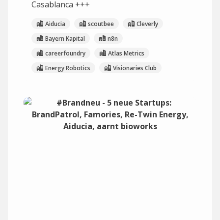
Casablanca +++
Aiducia
scoutbee
Cleverly
Bayern Kapital
n8n
careerfoundry
Atlas Metrics
Energy Robotics
Visionaries Club