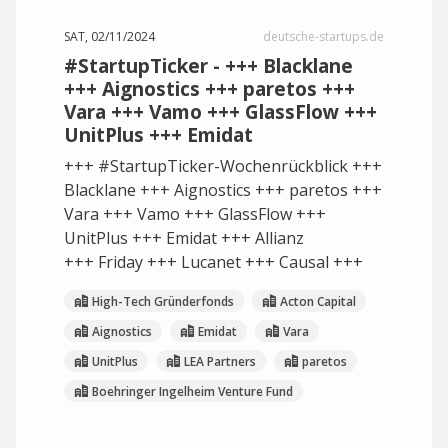
SAT, 02/11/2024
deutsche-startups.de
#StartupTicker - +++ Blacklane
+++ Aignostics +++ paretos +++
Vara +++ Vamo +++ GlassFlow +++
UnitPlus +++ Emidat
+++ #StartupTicker-Wochenrückblick +++
Blacklane +++ Aignostics +++ paretos +++
Vara +++ Vamo +++ GlassFlow +++
UnitPlus +++ Emidat +++ Allianz
+++ Friday +++ Lucanet +++ Causal +++
High-Tech Gründerfonds
Acton Capital
Aignostics
Emidat
Vara
UnitPlus
LEA Partners
paretos
Boehringer Ingelheim Venture Fund