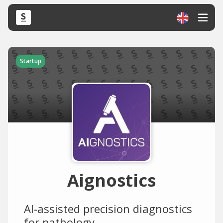
Startup
Aignostics
AI-assisted precision diagnostics
for pathology.