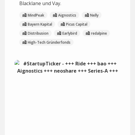
Blacklane und Vay.
MindPeak
Aignostics
Nelly
Bayern Kapital
Picus Capital
Distribusion
Earlybird
redalpine
High-Tech Gründerfonds