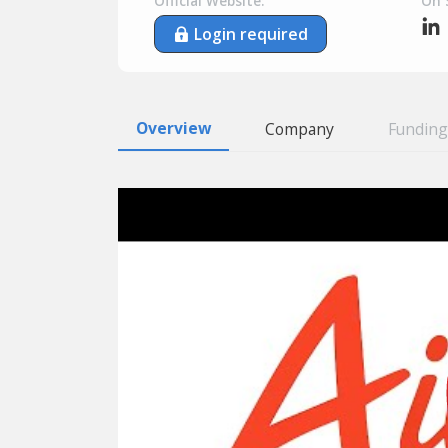
Official Website:
On 
Login required
Overview
Company
Funding