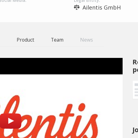
Social Media:
Legal Entity:
Ailentis GmbH
Product
Team
News
R
p
J