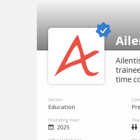
Aile
Ailent
traine
time c
Sector:
Com
Education
Pr
Founding Year:
Tea
2025