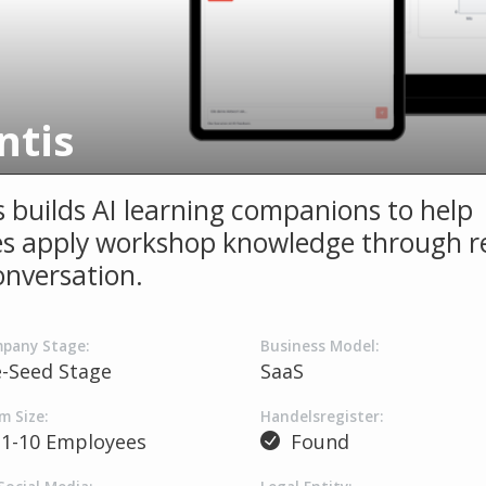
ntis
is builds AI learning companions to help
es apply workshop knowledge through re
onversation.
pany Stage:
Business Model:
e-Seed Stage
SaaS
m Size:
Handelsregister:
1-10 Employees
Found