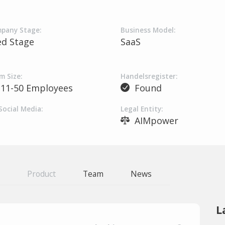
pany Stage:
Business Model:
ed Stage
SaaS
m Size:
Handelsregister:
11-50 Employees
Found
Social Media:
Legal Entity:
AIMpower
Product
Team
News
L