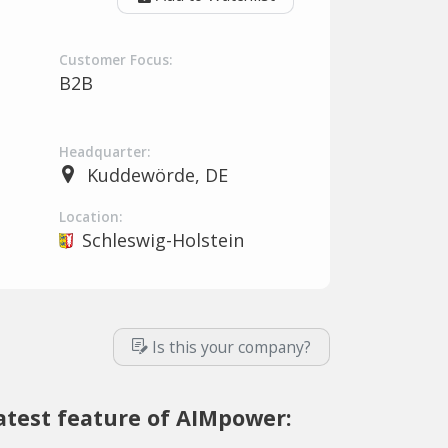
Customer Focus:
B2B
Headquarter:
Kuddewörde, DE
Location:
Schleswig-Holstein
Is this your company?
atest feature of AIMpower: