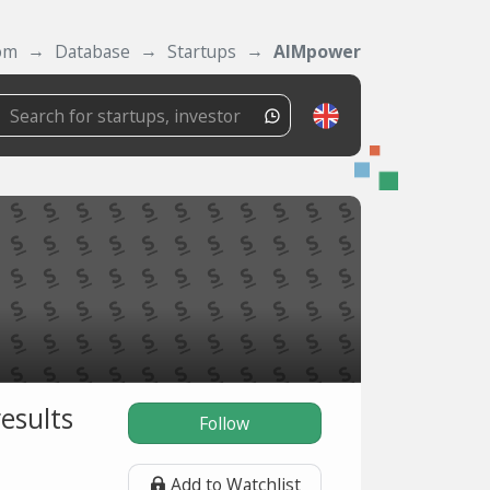
om
Database
Startups
AIMpower
esults
Follow
Add to Watchlist