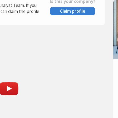
Is this your company?
Analyst Team. If you
Claim profile
an claim the profile