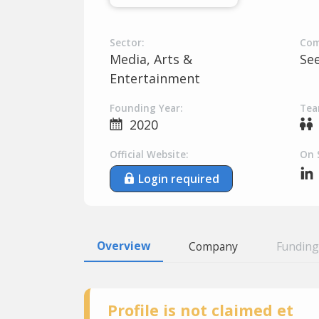
Sector:
Com
Media, Arts &
Se
Entertainment
Founding Year:
Tea
2020
Official Website:
On 
Login required
Overview
Company
Funding
Profile is not claimed et