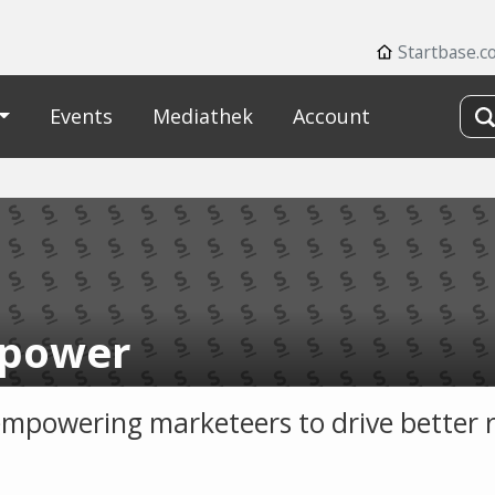
Startbase.c
Events
Mediathek
Account
power
empowering marketeers to drive better r