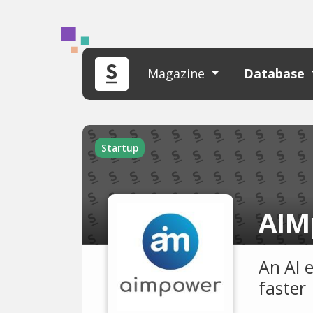
Magazine
Database
Startup
AIM
An AI 
faster