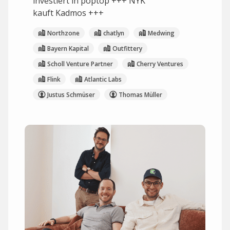
investiert in poptop +++ NYK
kauft Kadmos +++
Northzone
chatlyn
Medwing
Bayern Kapital
Outfittery
Scholl Venture Partner
Cherry Ventures
Flink
Atlantic Labs
Justus Schmüser
Thomas Müller