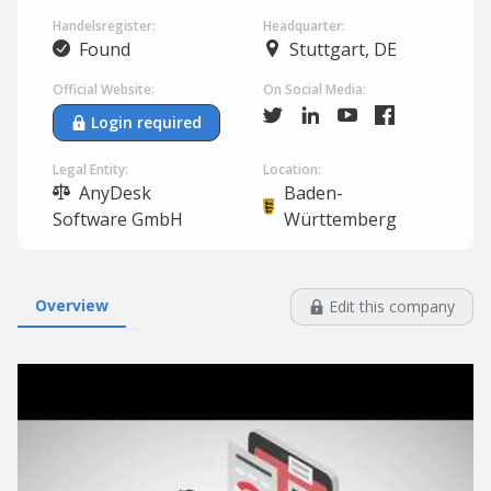
Handelsregister:
Headquarter:
Found
Stuttgart, DE
Official Website:
On Social Media:
Login required
Legal Entity:
Location:
AnyDesk
Baden-
Software GmbH
Württemberg
Overview
Edit this company