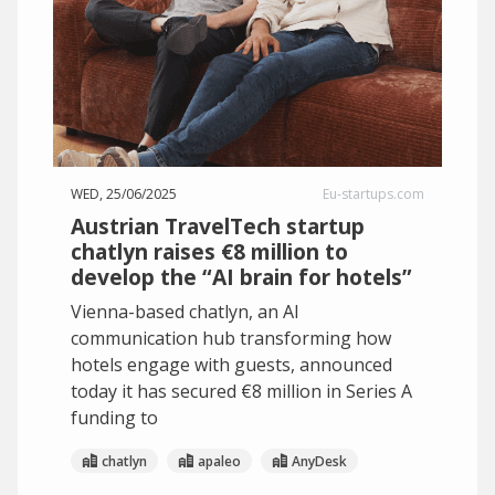
WED, 25/06/2025
Eu-startups.com
Austrian TravelTech startup
chatlyn raises €8 million to
develop the “AI brain for hotels”
Vienna-based chatlyn, an AI
communication hub transforming how
hotels engage with guests, announced
today it has secured €8 million in Series A
funding to
chatlyn
apaleo
AnyDesk