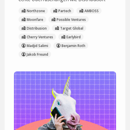
Northzone
Partech
AMBOSS
Moonfare
Possible Ventures
Distribusion
Target Global
Cherry Ventures
Earlybird
Madjid Salimi
Benjamin Roth
Jakob Freund