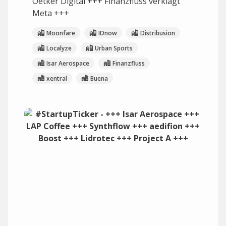
Oetker Digital +++ Finanzfluss verklagt
Meta +++
Moonfare
IDnow
Distribusion
Localyze
Urban Sports
Isar Aerospace
Finanzfluss
xentral
Buena