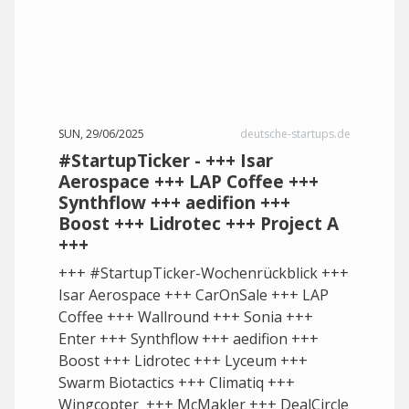
SUN, 29/06/2025
deutsche-startups.de
#StartupTicker - +++ Isar
Aerospace +++ LAP Coffee +++
Synthflow +++ aedifion +++
Boost +++ Lidrotec +++ Project A
+++
+++ #StartupTicker-Wochenrückblick +++
Isar Aerospace +++ CarOnSale +++ LAP
Coffee +++ Wallround +++ Sonia +++
Enter +++ Synthflow +++ aedifion +++
Boost +++ Lidrotec +++ Lyceum +++
Swarm Biotactics +++ Climatiq +++
Wingcopter +++ McMakler +++ DealCircle