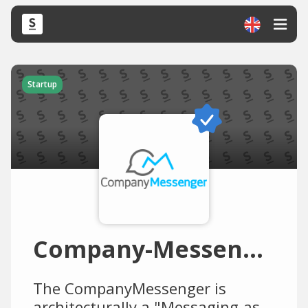
Startup
Company-Messenger
The CompanyMessenger is
architecturally a "Messaging-as-