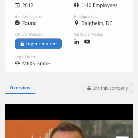
2012
1-10 Employees
Handelsregister:
Headquarter:
Found
Balgheim, DE
Official Website:
On Social Media:
Login required
Legal Entity:
MEXS GmbH
Overview
Edit this company