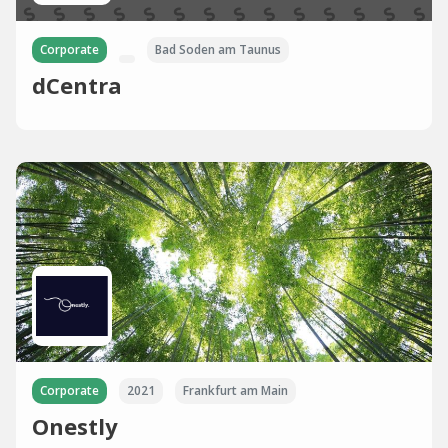
Corporate
Bad Soden am Taunus
dCentra
Corporate
2021
Frankfurt am Main
Onestly