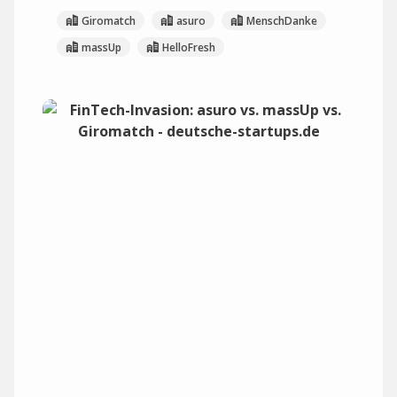
Giromatch
asuro
MenschDanke
massUp
HelloFresh