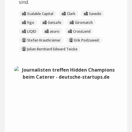
sind.
Scalable Capital
Clark
Savedo
figo
Getsafe
Giromatch
LIQID
asuro
CrossLend
Stefan Krautkrämer
Erik Podzuweit
Julian Bernhard Edward Teicke