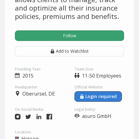
and optimize all their insurance
policies, premiums and benefits.
Follow
Add to Watchlist
Founding Year:
Team Size:
2015
11-50 Employees
Headquarter:
Official Website:
Oberursel, DE
Login required
On Social Media:
Legal Entity:
asuro GmbH
Location:
Hessen