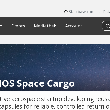
Startbase.com
Dat
Events
Mediathek
Account
OS Space Cargo
tive aerospace startup developing reus
apsules for reliable, controlled return 