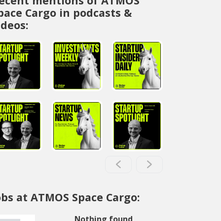
ecent mentions of ATMOS
pace Cargo in podcasts &
ideos:
obs at ATMOS Space Cargo:
Nothing found