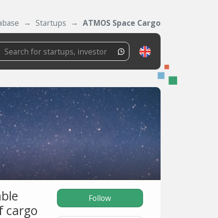
abase
Startups
ATMOS Space Cargo
able
Follow
of cargo