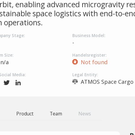
rbit, enabling advanced microgravity re
stainable space logistics with end-to-en
n operations.
pany Stage:
Business Model:
-
m Size:
Handelsregister:
n/a
Not found
Social Media:
Legal Entity:
ATMOS Space Cargo
Product
Team
News