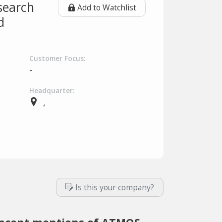
search
Add to Watchlist
d
Customer Focus:
-
Headquarter:
,
Is this your company?