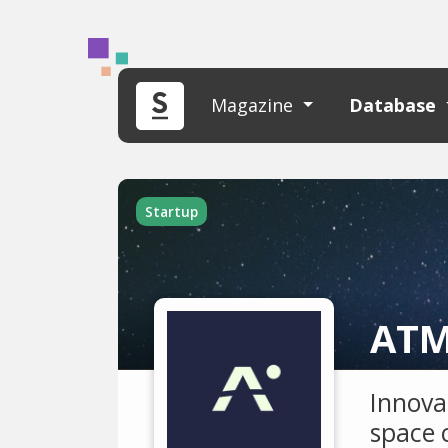
Magazine
Database
Startup
ATM
Innova
space c