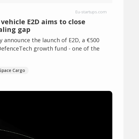
Eu-startups.com
vehicle E2D aims to close
aling gap
y announce the launch of E2D, a €500
DefenceTech growth fund - one of the
Space Cargo