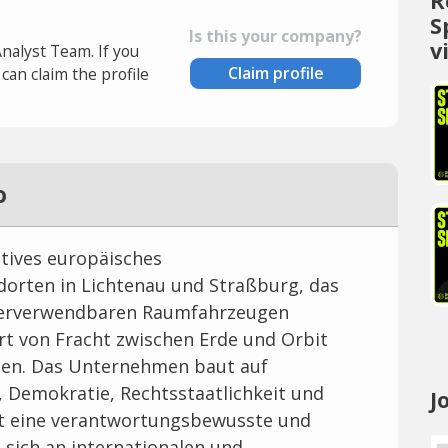
R
S
Is this your company?
v
Analyst Team. If you
Claim profile
an claim the profile
o
tives europäisches
rten in Lichtenau und Straßburg, das
ederverwendbaren Raumfahrzeugen
rt von Fracht zwischen Erde und Orbit
alten. Das Unternehmen baut auf
, Demokratie, Rechtsstaatlichkeit und
J
t eine verantwortungsbewusste und
 sich an internationalen und