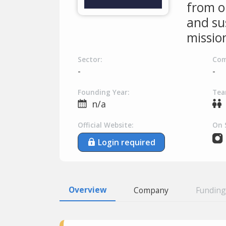
from o
and su
missio
Sector:
Com
-
-
Founding Year:
Tea
n/a
Official Website:
On 
Login required
Overview
Company
Funding