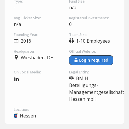
Type:
Fund Size:
-
n/a
Avg. Ticket Size:
Registered Investments:
n/a
0
Founding Year:
Team Size:
2016
1-10 Employees
Headquarter:
Official Website:
Wiesbaden, DE
Login required
On Social Media:
Legal Entity:
BM H
Beteiligungs-
Managementgesellschaft
Hessen mbH
Location:
Hessen