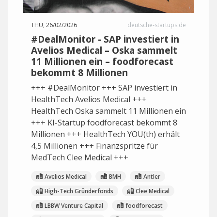
THU, 26/02/2026
deutsche-startups.de
#DealMonitor - SAP investiert in
Avelios Medical – Oska sammelt
11 Millionen ein – foodforecast
bekommt 8 Millionen
+++ #DealMonitor +++ SAP investiert in
HealthTech Avelios Medical +++
HealthTech Oska sammelt 11 Millionen ein
+++ KI-Startup foodforecast bekommt 8
Millionen +++ HealthTech YOU(th) erhält
4,5 Millionen +++ Finanzspritze für
MedTech Clee Medical +++
Avelios Medical
BMH
Antler
High-Tech Gründerfonds
Clee Medical
LBBW Venture Capital
foodforecast