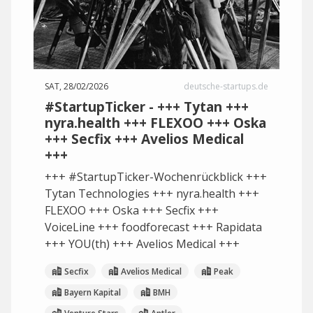
SAT, 28/02/2026
deutsche-startups.de
#StartupTicker - +++ Tytan +++
nyra.health +++ FLEXOO +++ Oska
+++ Secfix +++ Avelios Medical
+++
+++ #StartupTicker-Wochenrückblick +++
Tytan Technologies +++ nyra.health +++
FLEXOO +++ Oska +++ Secfix +++
VoiceLine +++ foodforecast +++ Rapidata
+++ YOU(th) +++ Avelios Medical +++
Secfix
Avelios Medical
Peak
Bayern Kapital
BMH