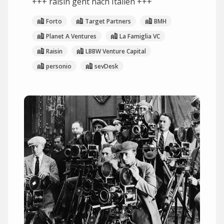
+++ raisin geht nach Italien +++
Forto
Target Partners
BMH
Planet A Ventures
La Famiglia VC
Raisin
LBBW Venture Capital
personio
sevDesk