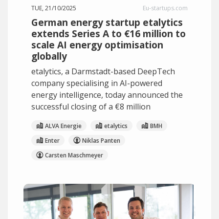
TUE, 21/10/2025
Eu-startups.com
German energy startup etalytics
extends Series A to €16 million to
scale AI energy optimisation
globally
etalytics, a Darmstadt-based DeepTech
company specialising in AI-powered
energy intelligence, today announced the
successful closing of a €8 million
ALVA Energie
etalytics
BMH
Enter
Niklas Panten
Carsten Maschmeyer