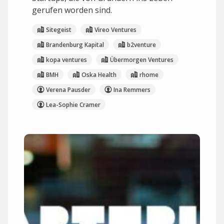
gerufen worden sind.
Sitegeist
Vireo Ventures
Brandenburg Kapital
b2venture
kopa ventures
Übermorgen Ventures
BMH
Oska Health
rhome
Verena Pausder
Ina Remmers
Lea-Sophie Cramer