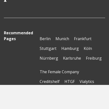
Recommended
Pages
Berlin
Munich
Frankfurt
Stuttgart
Hamburg
Köln
Nürnberg
Karlsruhe
Freiburg
The Female Company
Creditshelf
HTGF
Vialytics
Laserhub
Targomo
Amorelie
Forto
Motor AI