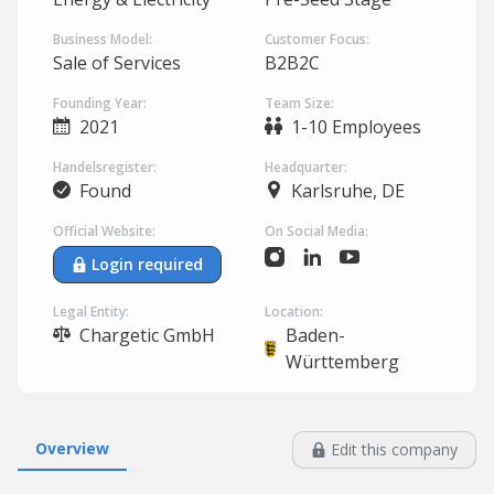
Business Model:
Customer Focus:
Sale of Services
B2B2C
Founding Year:
Team Size:
2021
1-10 Employees
Handelsregister:
Headquarter:
Found
Karlsruhe, DE
Official Website:
On Social Media:
Login required
Legal Entity:
Location:
Chargetic GmbH
Baden-
Württemberg
Overview
Edit this company