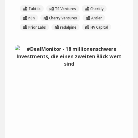
Taktile
TS Ventures
Checkly
n8n
Cherry Ventures
Antler
Prior Labs
redalpine
HV Capital