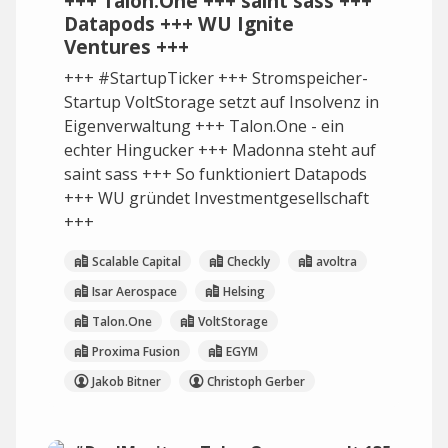
+++ Talon.One +++ saint sass +++
Datapods +++ WU Ignite
Ventures +++
+++ #StartupTicker +++ Stromspeicher-
Startup VoltStorage setzt auf Insolvenz in
Eigenverwaltung +++ Talon.One - ein
echter Hingucker +++ Madonna steht auf
saint sass +++ So funktioniert Datapods
+++ WU gründet Investmentgesellschaft
+++
Scalable Capital
Checkly
avoltra
Isar Aerospace
Helsing
Talon.One
VoltStorage
Proxima Fusion
EGYM
Jakob Bitner
Christoph Gerber