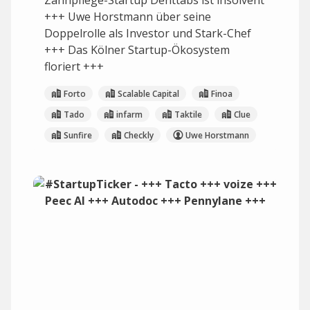
Zahnpflege-Startup Denttabs ist insolvent
+++ Uwe Horstmann über seine
Doppelrolle als Investor und Stark-Chef
+++ Das Kölner Startup-Ökosystem
floriert +++
Forto
Scalable Capital
Finoa
Tado
infarm
Taktile
Clue
Sunfire
Checkly
Uwe Horstmann