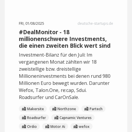
FRI, 01/08/2025
deutsche-startups.de
#DealMonitor - 18
millionenschwere Investments,
die einen zweiten Blick wert sind
Investment-Bilanz für den Juli: Im
vergangenen Monat zählten wir 18
zweistellige bzw. dreistellige
Millioneninvestments bei denen rund 980
Millionen Euro bewegt wurden. Darunter
Wefox, Talon.One, re:cap, Sdui.
Roadsurfer und CarOnSale.
Makersite
Northzone
Partech
Roadsurfer
Capnamic Ventures
Ordio
Motor Ai
wefox