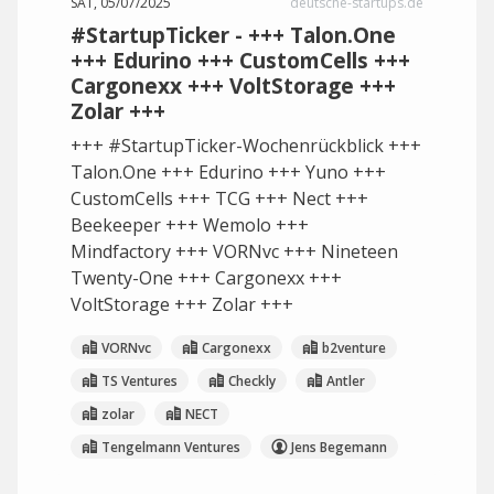
SAT, 05/07/2025
deutsche-startups.de
#StartupTicker - +++ Talon.One
+++ Edurino +++ CustomCells +++
Cargonexx +++ VoltStorage +++
Zolar +++
+++ #StartupTicker-Wochenrückblick +++
Talon.One +++ Edurino +++ Yuno +++
CustomCells +++ TCG +++ Nect +++
Beekeeper +++ Wemolo +++
Mindfactory +++ VORNvc +++ Nineteen
Twenty-One +++ Cargonexx +++
VoltStorage +++ Zolar +++
VORNvc
Cargonexx
b2venture
TS Ventures
Checkly
Antler
zolar
NECT
Tengelmann Ventures
Jens Begemann