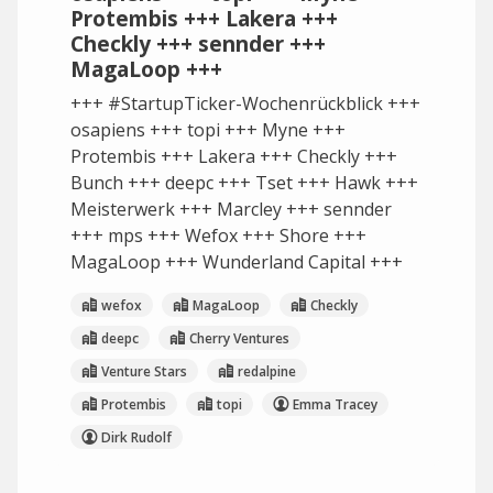
Protembis +++ Lakera +++
Checkly +++ sennder +++
MagaLoop +++
+++ #StartupTicker-Wochenrückblick +++
osapiens +++ topi +++ Myne +++
Protembis +++ Lakera +++ Checkly +++
Bunch +++ deepc +++ Tset +++ Hawk +++
Meisterwerk +++ Marcley +++ sennder
+++ mps +++ Wefox +++ Shore +++
MagaLoop +++ Wunderland Capital +++
wefox
MagaLoop
Checkly
deepc
Cherry Ventures
Venture Stars
redalpine
Protembis
topi
Emma Tracey
Dirk Rudolf