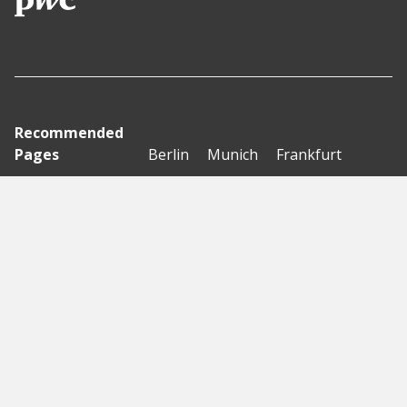
Recommended
Pages
Berlin
Munich
Frankfurt
Stuttgart
Hamburg
Köln
Nürnberg
Karlsruhe
Freiburg
The Female Company
Creditshelf
HTGF
Vialytics
Laserhub
Targomo
Amorelie
Forto
Motor AI