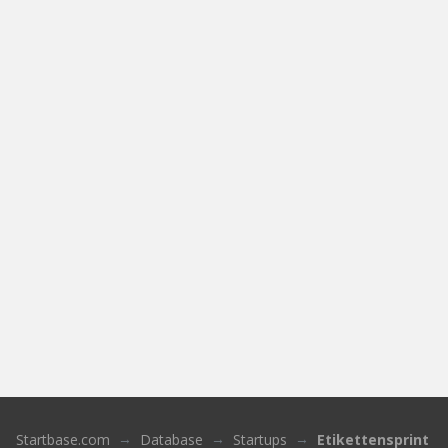
Startbase.com
Database
Startups
Etikettensprint