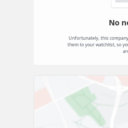
No n
Unfortunately, this company
them to your watchlist, so yo
ar