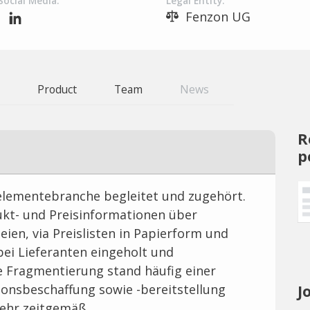
Social Media:
Legal Entity:
Fenzon UG
Product
Team
News
R
p
lementebranche begleitet und zugehört.
dukt- und Preisinformationen über
en, via Preislisten in Papierform und
bei Lieferanten eingeholt und
Fragmentierung stand häufig einer
J
ionsbeschaffung sowie -bereitstellung
mehr zeitgemäß.