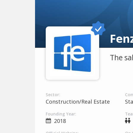
Fen
The sa
Sector:
Com
Construction/Real Estate
St
Founding Year:
Tea
2018