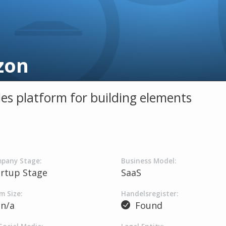
zon
les platform for building elements
pany Stage:
Business Model:
artup Stage
SaaS
m Size:
Handelsregister:
n/a
Found