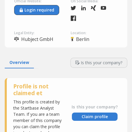
Official Website:
On Social Media:
Login required
Legal Entity:
Location:
Hubject GmbH
Berlin
Overview
Is this your company?
Profile is not
claimed et
This profile is created by
Is this your company?
the Startbase Analyst
Team. If you are a team
Claim profile
member of this company
you can claim the profile