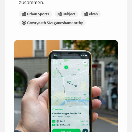
zusammen.
Urban Sports
Hubject
elvah
Gowrynath Sivaganeshamoorthy