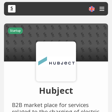
Startup
Hubject
B2B market place for services
related to the charging of electric