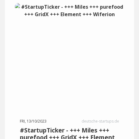
FRI, 13/10/2023
deutsche-startups.de
#StartupTicker - +++ Miles +++
purefood +++ GridX +++ Element