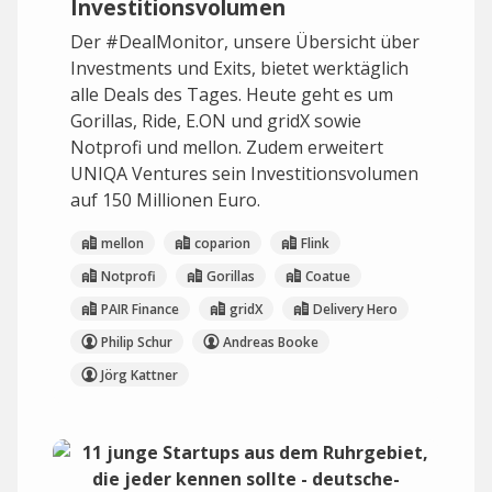
Investitionsvolumen
Der #DealMonitor, unsere Übersicht über
Investments und Exits, bietet werktäglich
alle Deals des Tages. Heute geht es um
Gorillas, Ride, E.ON und gridX sowie
Notprofi und mellon. Zudem erweitert
UNIQA Ventures sein Investitionsvolumen
auf 150 Millionen Euro.
mellon
coparion
Flink
Notprofi
Gorillas
Coatue
PAIR Finance
gridX
Delivery Hero
Philip Schur
Andreas Booke
Jörg Kattner