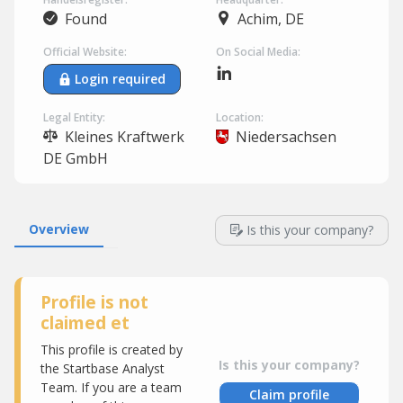
Found
Achim, DE
Official Website:
On Social Media:
Login required
Legal Entity:
Location:
Kleines Kraftwerk
Niedersachsen
DE GmbH
Overview
Is this your company?
Profile is not
claimed et
This profile is created by
Is this your company?
the Startbase Analyst
Team. If you are a team
Claim profile