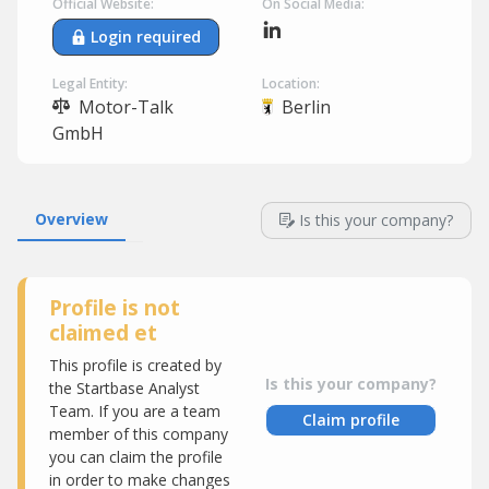
Official Website:
On Social Media:
Login required
Legal Entity:
Location:
Motor-Talk
Berlin
GmbH
Overview
Is this your company?
Profile is not
claimed et
This profile is created by
Is this your company?
the Startbase Analyst
Team. If you are a team
Claim profile
member of this company
you can claim the profile
in order to make changes