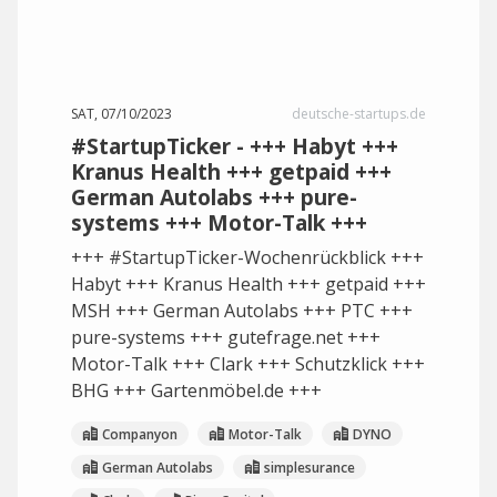
SAT, 07/10/2023
deutsche-startups.de
#StartupTicker - +++ Habyt +++
Kranus Health +++ getpaid +++
German Autolabs +++ pure-
systems +++ Motor-Talk +++
+++ #StartupTicker-Wochenrückblick +++
Habyt +++ Kranus Health +++ getpaid +++
MSH +++ German Autolabs +++ PTC +++
pure-systems +++ gutefrage.net +++
Motor-Talk +++ Clark +++ Schutzklick +++
BHG +++ Gartenmöbel.de +++
Companyon
Motor-Talk
DYNO
German Autolabs
simplesurance