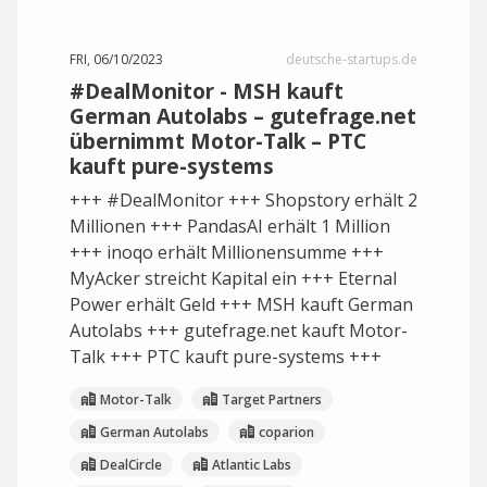
FRI, 06/10/2023
deutsche-startups.de
#DealMonitor - MSH kauft
German Autolabs – gutefrage.net
übernimmt Motor-Talk – PTC
kauft pure-systems
+++ #DealMonitor +++ Shopstory erhält 2
Millionen +++ PandasAI erhält 1 Million
+++ inoqo erhält Millionensumme +++
MyAcker streicht Kapital ein +++ Eternal
Power erhält Geld +++ MSH kauft German
Autolabs +++ gutefrage.net kauft Motor-
Talk +++ PTC kauft pure-systems +++
Motor-Talk
Target Partners
German Autolabs
coparion
DealCircle
Atlantic Labs