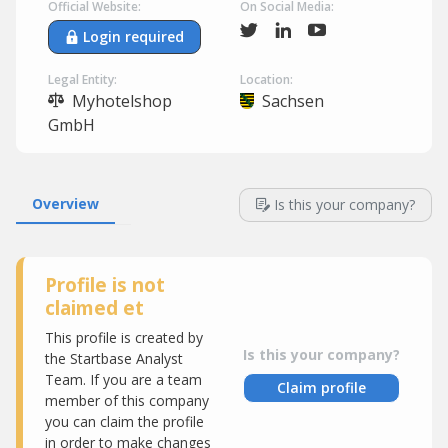
Official Website:
On Social Media:
Login required
Legal Entity:
Location:
Myhotelshop
Sachsen
GmbH
Overview
Is this your company?
Profile is not
claimed et
This profile is created by
Is this your company?
the Startbase Analyst
Team. If you are a team
Claim profile
member of this company
you can claim the profile
in order to make changes