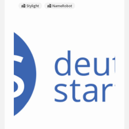
Stylight
NameRobot