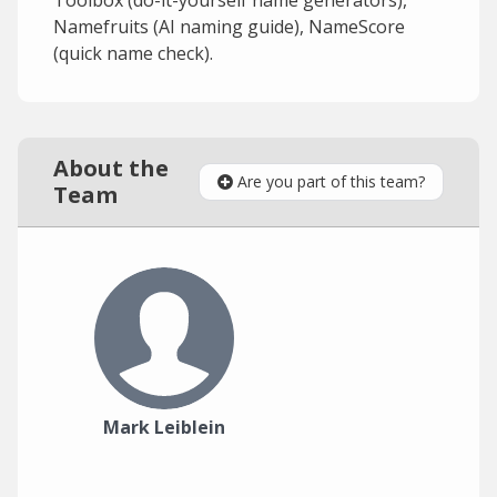
Toolbox (do-it-yourself name generators),
Namefruits (AI naming guide), NameScore
(quick name check).
About the
Are you part of this team?
Team
Mark Leiblein