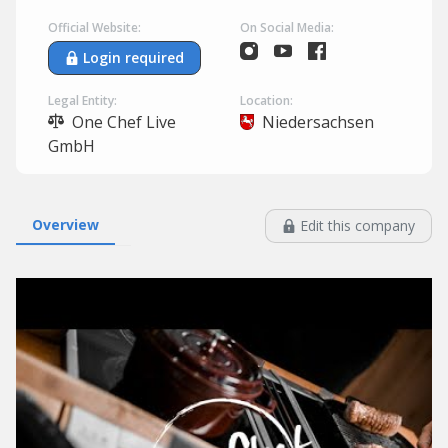
Official Website:
On Social Media:
Login required
Legal Entity:
Location:
One Chef Live
Niedersachsen
GmbH
Overview
Edit this company