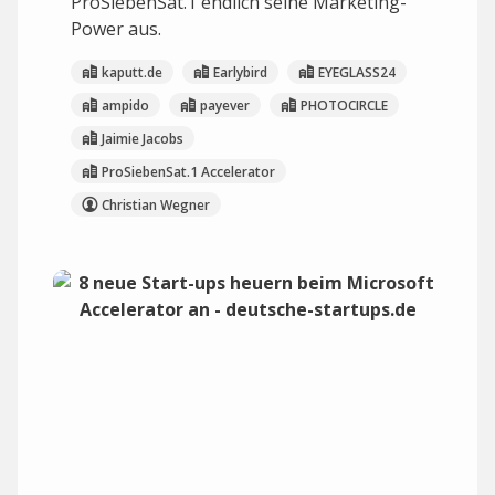
ProSiebenSat.1 endlich seine Marketing-
Power aus.
kaputt.de
Earlybird
EYEGLASS24
ampido
payever
PHOTOCIRCLE
Jaimie Jacobs
ProSiebenSat.1 Accelerator
Christian Wegner