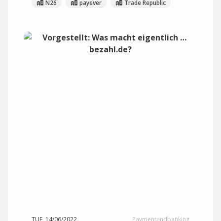
N26
payever
Trade Republic
TUE, 14/06/2022
Paymentandbanking