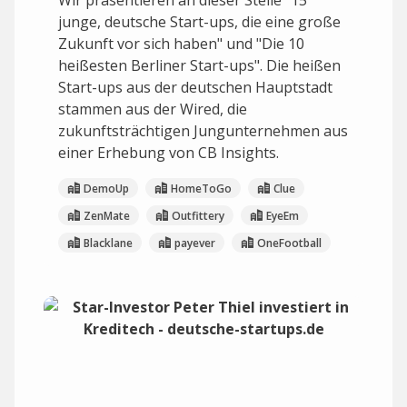
Wir präsentieren an dieser Stelle "15
junge, deutsche Start-ups, die eine große
Zukunft vor sich haben" und "Die 10
heißesten Berliner Start-ups". Die heißen
Start-ups aus der deutschen Hauptstadt
stammen aus der Wired, die
zukunftsträchtigen Jungunternehmen aus
einer Erhebung von CB Insights.
DemoUp
HomeToGo
Clue
ZenMate
Outfittery
EyeEm
Blacklane
payever
OneFootball