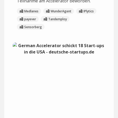
Teilnahme am Accelerator beworben.
Medlanes
WunderAgent
IPlytics
payever
Tandemploy
Sensorberg