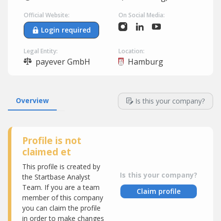
Official Website:
On Social Media:
Login required
Legal Entity:
Location:
payever GmbH
Hamburg
Overview
Is this your company?
Profile is not
claimed et
This profile is created by
Is this your company?
the Startbase Analyst
Team. If you are a team
Claim profile
member of this company
you can claim the profile
in order to make changes