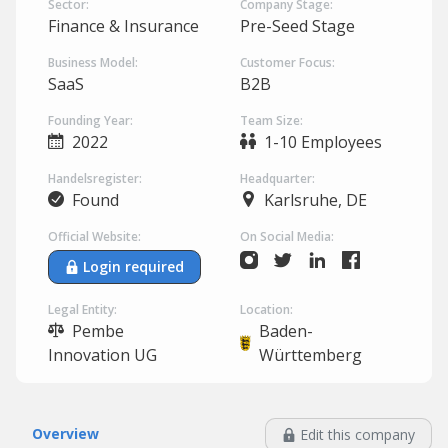
Sector:
Company Stage:
Finance & Insurance
Pre-Seed Stage
Business Model:
Customer Focus:
SaaS
B2B
Founding Year:
Team Size:
2022
1-10 Employees
Handelsregister:
Headquarter:
Found
Karlsruhe, DE
Official Website:
On Social Media:
Login required
Legal Entity:
Location:
Pembe
Baden-
Innovation UG
Württemberg
Overview
Edit this company