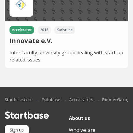
Accelerator
2016
Karlsruhe
Innovate e.V.
Inter-faculty university group dealing with start-up
related issues.
Startbase.com
Database
Accelerators
PionierGarage
About us
Who we are
Sign up