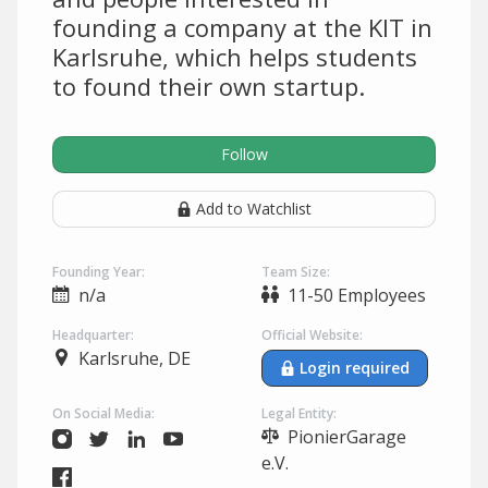
founding a company at the KIT in
Karlsruhe, which helps students
to found their own startup.
Follow
Add to Watchlist
Founding Year:
Team Size:
n/a
11-50 Employees
Headquarter:
Official Website:
Karlsruhe, DE
Login required
On Social Media:
Legal Entity:
PionierGarage
e.V.