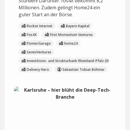
Stunden! Darunter: fos4X bekommt 8,2
MIllionen. Zudem gelingt Home24 ein
guter Start an der Börse.
Rocket Internet
Bayern Kapital
Fos4X
First Momentum Ventures
PionierGarage
home24
SevenVentures
Investitions- und Strukturbank Rheinland-Pfalz (ISB)
Delivery Hero
Sebastian Tobias Böhmer