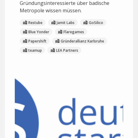
Gründungsinteressierte über badische
Metropole wissen müssen.
Restube
Jamit Labs
GoSilico
Blue Yonder
Flaregames
Papershift
Gründerallianz Karlsruhe
teamup
LEA Partners