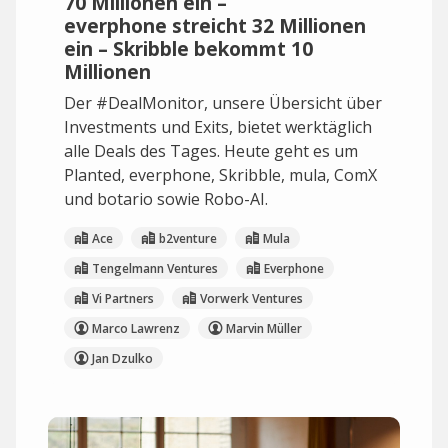
70 Millionen ein –
everphone streicht 32 Millionen
ein – Skribble bekommt 10
Millionen
Der #DealMonitor, unsere Übersicht über
Investments und Exits, bietet werktäglich
alle Deals des Tages. Heute geht es um
Planted, everphone, Skribble, mula, ComX
und botario sowie Robo-AI.
Ace
b2venture
Mula
Tengelmann Ventures
Everphone
Vi Partners
Vorwerk Ventures
Marco Lawrenz
Marvin Müller
Jan Dzulko