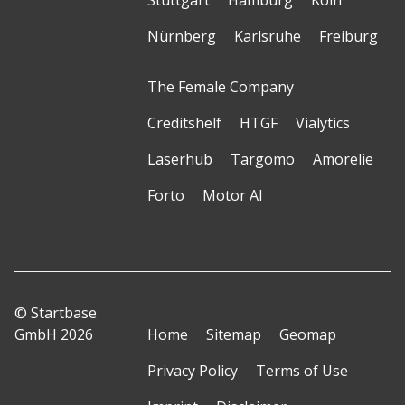
Stuttgart
Hamburg
Köln
Nürnberg
Karlsruhe
Freiburg
The Female Company
Creditshelf
HTGF
Vialytics
Laserhub
Targomo
Amorelie
Forto
Motor AI
© Startbase
GmbH 2026
Home
Sitemap
Geomap
Privacy Policy
Terms of Use