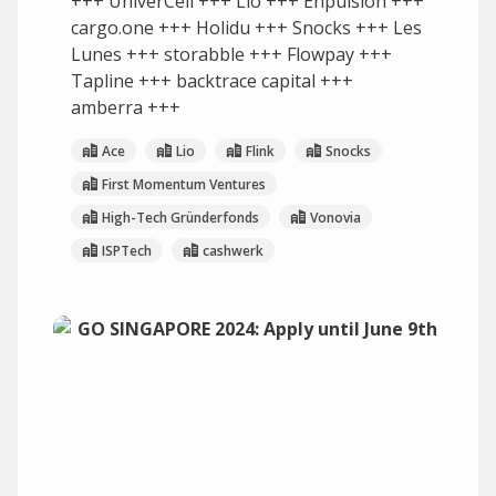
+++ UniverCell +++ Lio +++ Enpulsion +++
cargo.one +++ Holidu +++ Snocks +++ Les
Lunes +++ storabble +++ Flowpay +++
Tapline +++ backtrace capital +++
amberra +++
Ace
Lio
Flink
Snocks
First Momentum Ventures
High-Tech Gründerfonds
Vonovia
ISPTech
cashwerk