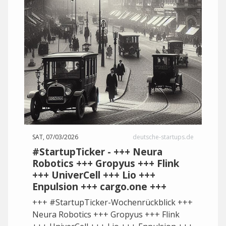
SAT, 07/03/2026
deutsche-startups.de
#StartupTicker - +++ Neura
Robotics +++ Gropyus +++ Flink
+++ UniverCell +++ Lio +++
Enpulsion +++ cargo.one +++
+++ #StartupTicker-Wochenrückblick +++
Neura Robotics +++ Gropyus +++ Flink