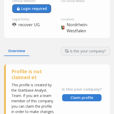
Official Website:
On Social Media:
Login required
Legal Entity:
Location:
recover UG
Nordrhein-
Westfalen
Overview
Is this your company?
Profile is not
claimed et
This profile is created by
Is this your company?
the Startbase Analyst
Team. If you are a team
Claim profile
member of this company
you can claim the profile
in order to make changes