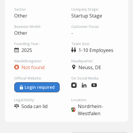
Sector:
Company Stage:
Other
Startup Stage
Business Model:
Customer Focus:
Other
-
Founding Year:
Team Size:
2025
1-10 Employees
Handelsregister:
Headquarter:
Not found
Neuss, DE
Official Website:
On Social Media:
Login required
Legal Entity:
Location:
Soda can lid
Nordrhein-
Westfalen