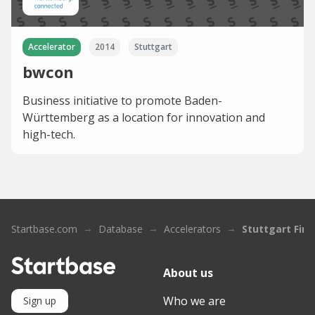
Accelerator
2014
Stuttgart
bwcon
Business initiative to promote Baden-
Württemberg as a location for innovation and
high-tech.
Startbase.com
Database
Accelerators
Stuttgart Fina
About us
Who we are
Sign up