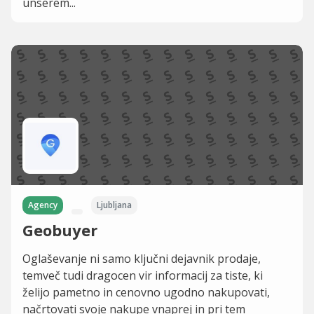
unserem...
Agency
Ljubljana
Geobuyer
Oglaševanje ni samo ključni dejavnik prodaje,
temveč tudi dragocen vir informacij za tiste, ki
želijo pametno in cenovno ugodno nakupovati,
načrtovati svoje nakupe vnaprej in pri tem