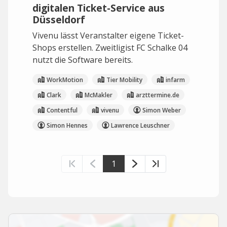
digitalen Ticket-Service aus
Düsseldorf
Vivenu lässt Veranstalter eigene Ticket-
Shops erstellen. Zweitligist FC Schalke 04
nutzt die Software bereits.
WorkMotion
Tier Mobility
infarm
Clark
McMakler
arzttermine.de
Contentful
vivenu
Simon Weber
Simon Hennes
Lawrence Leuschner
1