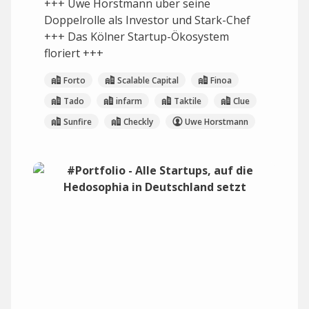
+++ Uwe Horstmann über seine
Doppelrolle als Investor und Stark-Chef
+++ Das Kölner Startup-Ökosystem
floriert +++
Forto
Scalable Capital
Finoa
Tado
infarm
Taktile
Clue
Sunfire
Checkly
Uwe Horstmann