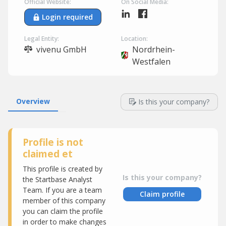
Official Website:
On Social Media:
Login required
Legal Entity:
Location:
vivenu GmbH
Nordrhein-
Westfalen
Overview
Is this your company?
Profile is not
claimed et
This profile is created by
Is this your company?
the Startbase Analyst
Team. If you are a team
Claim profile
member of this company
you can claim the profile
in order to make changes