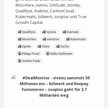
Moonfare, vivenu, SimScale, mondu,
Qualifyze, Audvice, CarbonCloud,
Kubermatic, billwerk, zooplus und True
Growth Capital.
Qualifyze
Vyoma
Evernest
Moonfare
everstox
Kubermatic
Upmin
Clime
Secfix
Philipp Povel
Malte Huffmann
Steffen Pauls