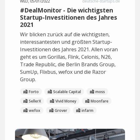
WED, 05/01/2022
deutsche-startups.de
#DealMonitor - Die wichtigsten
Startup-Investitionen des Jahres
2021
Wir blicken zurück auf die wichtigsten,
interessantesten und größten Startup-
Investitionen des Jahres 2021. Allen voran
geht es um Gorillas, Flink, Celonis, N26,
Trade Republic, die Berlin Brands Group,
SumUp, Flixbus, wefox und die Razor
Group.
Forto
Scalable Capital
moss
SellerX
Vivid Money
Moonfare
wefox
Grover
infarm