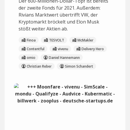
Der 600-Millionen-Dollar-Topf ist bereits
der zweite Fonds für 2021. Außerdem:
Rivians Marktwert übertrifft VW, der
Kryptomarkt bröckelt und Elon Musk
stößt weiter Aktien ab.
Finoa
TESVOLT
McMakler
Contentful
vivenu
Delivery Hero
omio
Daniel Hannemann
Christian Reber
Simon Schandert