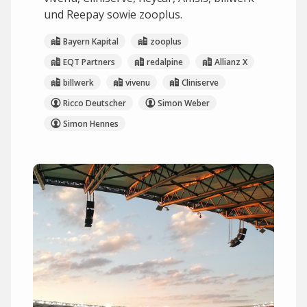
und Reepay sowie zooplus.
Bayern Kapital
zooplus
EQT Partners
redalpine
Allianz X
billwerk
vivenu
Cliniserve
Ricco Deutscher
Simon Weber
Simon Hennes