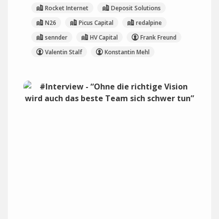
Rocket Internet
Deposit Solutions
N26
Picus Capital
redalpine
sennder
HV Capital
Frank Freund
Valentin Stalf
Konstantin Mehl