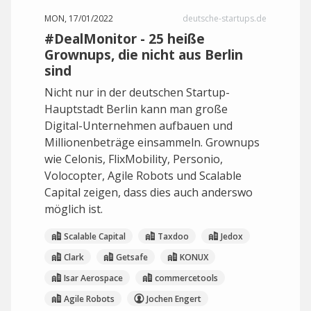
MON, 17/01/2022
deutsche-startups.de
#DealMonitor - 25 heiße
Grownups, die nicht aus Berlin
sind
Nicht nur in der deutschen Startup-
Hauptstadt Berlin kann man große
Digital-Unternehmen aufbauen und
Millionenbeträge einsammeln. Grownups
wie Celonis, FlixMobility, Personio,
Volocopter, Agile Robots und Scalable
Capital zeigen, dass dies auch anderswo
möglich ist.
Scalable Capital
Taxdoo
Jedox
Clark
Getsafe
KONUX
Isar Aerospace
commercetools
Agile Robots
Jochen Engert