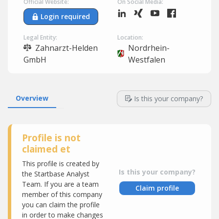
Official Website:
On Social Media:
Login required
Legal Entity:
Location:
Zahnarzt-Helden
Nordrhein-
GmbH
Westfalen
Overview
Is this your company?
Profile is not
claimed et
This profile is created by
Is this your company?
the Startbase Analyst
Team. If you are a team
Claim profile
member of this company
you can claim the profile
in order to make changes