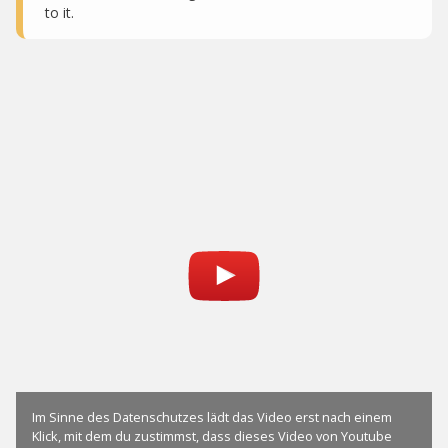
to it.