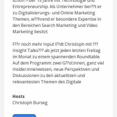
schon ??ber 15 Jahre mit Technologie und
Entrepreneurship. Als Unternehmer ber??t er
zu Digitalisierungs- und Online Marketing
Themen, w??hrend er besondere Expertise in
den Bereichen Search Marketing und Video
Marketing besitzt.
F??r noch mehr Input l??dt Christoph mit ???
Insight Talks??? ab jetzt jeden letzten Freitag
im Monat zu einem spannenden Roundtable.
Auf dem Programm: zwei G??st:innen, ganz viel
Insider:innenwissen, neue Perspektiven und
Diskussionen zu den aktuellsten und
relevantesten Themen des Digitale
Vorreiter:innen-Kosmos.
Hosts
JETZT den w??chentlichen Vodafone Business
Christoph Burseg
Podcast ???Digitale Vorreiter:innen??? und den
monatlichen Roundtable ???Insight Talk???