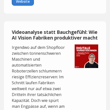
Website
ABONNIEREN, reinh??ren und inspirieren
lassen. Spannende Erfolgsgeschichten k??nnt
ihr auch im Online-Magazin ???Business
Cases??? nachlesen:
www.vodafone.de/business/featured-digitale-
Videoanalyse statt Bauchgefühl: Wie
vorreiter/business-cases/
AI Vision Fabriken produktiver macht
Email f??r Feedback:
Irgendwo auf dem Shopfloor
digitalevorreiter@podstars.de
zwischen tonnenschweren
Maschinen und
Produziert von Podstars by OMR.
automatisierten
Roboterzellen schlummern
riesige Effizienzreserven: Im
Schnitt laufen Fabriken
weltweit nur auf etwa zwei
Dritteln ihrer tatsächlichen
Kapazität. Doch wie spürt
man Engpässe auf, wenn am