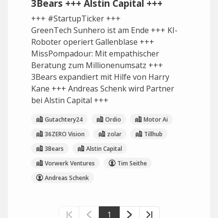
3Bears +++ Alstin Capital +++
+++ #StartupTicker +++
GreenTech Sunhero ist am Ende +++ KI-
Roboter operiert Gallenblase +++
MissPompadour: Mit empathischer
Beratung zum Millionenumsatz +++
3Bears expandiert mit Hilfe von Harry
Kane +++ Andreas Schenk wird Partner
bei Alstin Capital +++
Gutachtery24
Ordio
Motor Ai
36ZERO Vision
zolar
Tillhub
3Bears
Alstin Capital
Vorwerk Ventures
Tim Seithe
Andreas Schenk
1