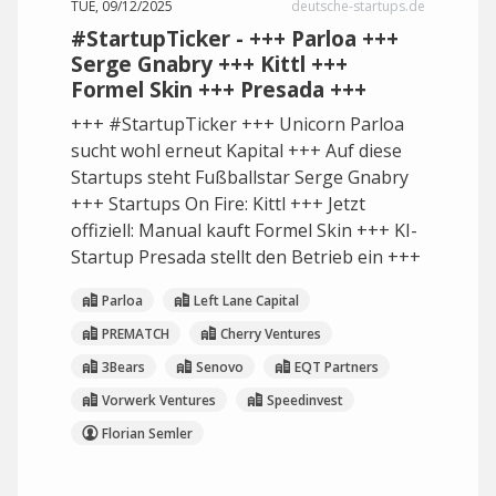
TUE, 09/12/2025
deutsche-startups.de
#StartupTicker - +++ Parloa +++
Serge Gnabry +++ Kittl +++
Formel Skin +++ Presada +++
+++ #StartupTicker +++ Unicorn Parloa
sucht wohl erneut Kapital +++ Auf diese
Startups steht Fußballstar Serge Gnabry
+++ Startups On Fire: Kittl +++ Jetzt
offiziell: Manual kauft Formel Skin +++ KI-
Startup Presada stellt den Betrieb ein +++
Parloa
Left Lane Capital
PREMATCH
Cherry Ventures
3Bears
Senovo
EQT Partners
Vorwerk Ventures
Speedinvest
Florian Semler