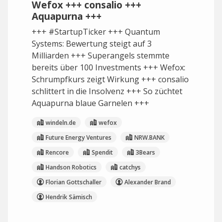
Wefox +++ consalio +++
Aquapurna +++
+++ #StartupTicker +++ Quantum
Systems: Bewertung steigt auf 3
Milliarden +++ Superangels stemmte
bereits über 100 Investments +++ Wefox:
Schrumpfkurs zeigt Wirkung +++ consalio
schlittert in die Insolvenz +++ So züchtet
Aquapurna blaue Garnelen +++
windeln.de
wefox
Future Energy Ventures
NRW.BANK
Rencore
Spendit
3Bears
Handson Robotics
catchys
Florian Gottschaller
Alexander Brand
Hendrik Sämisch