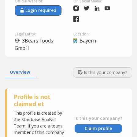
Official Website:
On Social Media:
Login required
Legal Entity:
Location:
3Bears Foods
Bayern
GmbH
Overview
Is this your company?
Profile is not
claimed et
This profile is created by
Is this your company?
the Startbase Analyst
Team. If you are a team
Claim profile
member of this company