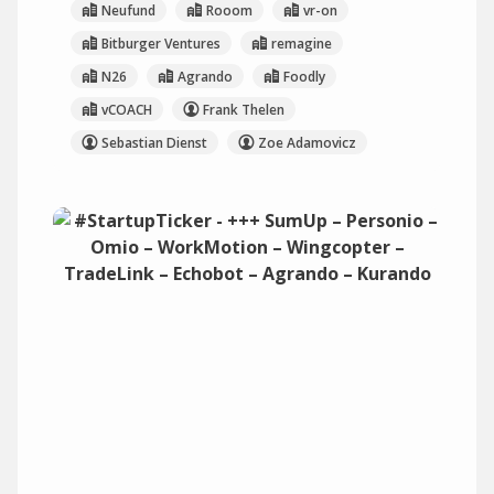
Neufund
Rooom
vr-on
Bitburger Ventures
remagine
N26
Agrando
Foodly
vCOACH
Frank Thelen
Sebastian Dienst
Zoe Adamovicz