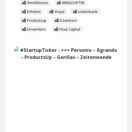
WorkMotion
WINGCOPTER
Echobot
Voiyal
solarisbank
Productsup
b2venture
DriverHero
Picus Capital