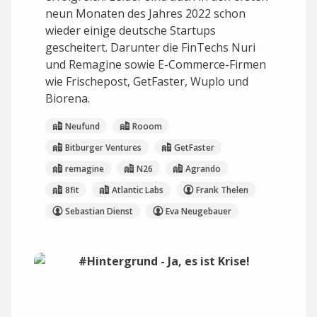
neun Monaten des Jahres 2022 schon
wieder einige deutsche Startups
gescheitert. Darunter die FinTechs Nuri
und Remagine sowie E-Commerce-Firmen
wie Frischepost, GetFaster, Wuplo und
Biorena.
Neufund
Rooom
Bitburger Ventures
GetFaster
remagine
N26
Agrando
8fit
Atlantic Labs
Frank Thelen
Sebastian Dienst
Eva Neugebauer