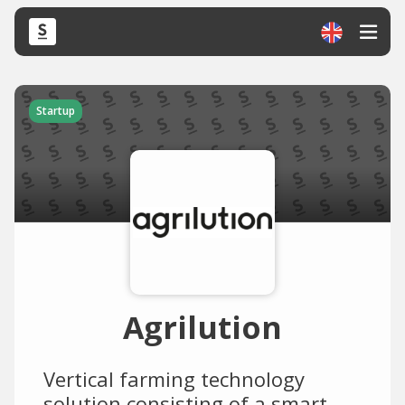
Startup
Agrilution
Vertical farming technology
solution consisting of a smart