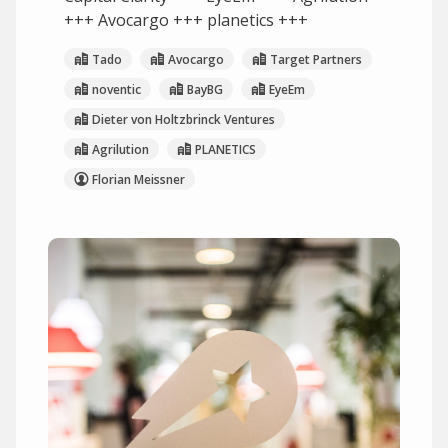
+++ Avocargo +++ planetics +++
Tado
Avocargo
Target Partners
noventic
BayBG
EyeEm
Dieter von Holtzbrinck Ventures
Agrilution
PLANETICS
Florian Meissner