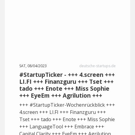
SAT, 08/04/2023
deutsche-startups.de
#StartupTicker - +++ 4.screen +++
LI.FI +++ Finanzguru +++ Tset +++
tado +++ Enote +++ Miss Sophie
+++ EyeEm +++ Agrilution +++
+++ #StartupTicker-Wochenrückblick +++
4.screen +++ LI.FI +++ Finanzguru +++
Tset +++ tado +++ Enote +++ Miss Sophie
+++ LanguageTool +++ Embrace +++
Capital Clarity +++ EyeEm +++ Agrilution