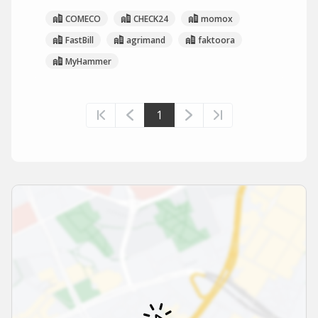
COMECO
CHECK24
momox
FastBill
agrimand
faktoora
MyHammer
1