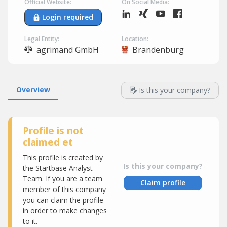
Official Website:
On Social Media:
Login required
Legal Entity:
Location:
agrimand GmbH
Brandenburg
Overview
Is this your company?
Profile is not
claimed et
This profile is created by
Is this your company?
the Startbase Analyst
Team. If you are a team
Claim profile
member of this company
you can claim the profile
in order to make changes
to it.