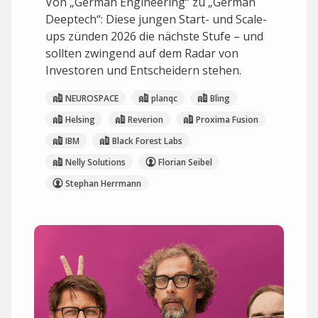
Von „German Engineering“ zu „German
Deeptech“: Diese jungen Start- und Scale-
ups zünden 2026 die nächste Stufe – und
sollten zwingend auf dem Radar von
Investoren und Entscheidern stehen.
NEUROSPACE
planqc
Bling
Helsing
Reverion
Proxima Fusion
IBM
Black Forest Labs
Nelly Solutions
Florian Seibel
Stephan Herrmann