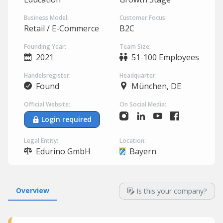
Business Model:
Customer Focus:
Retail / E-Commerce
B2C
Founding Year:
Team Size:
2021
51-100 Employees
Handelsregister:
Headquarter:
Found
München, DE
Official Website:
On Social Media:
Login required
Legal Entity:
Location:
Edurino GmbH
Bayern
Overview
Is this your company?