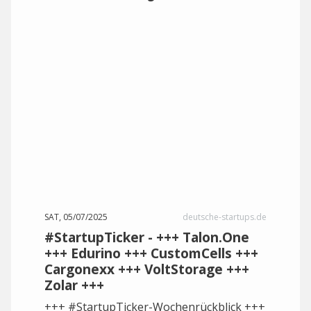
SAT, 05/07/2025
deutsche-startups.de
#StartupTicker - +++ Talon.One
+++ Edurino +++ CustomCells +++
Cargonexx +++ VoltStorage +++
Zolar +++
+++ #StartupTicker-Wochenrückblick +++