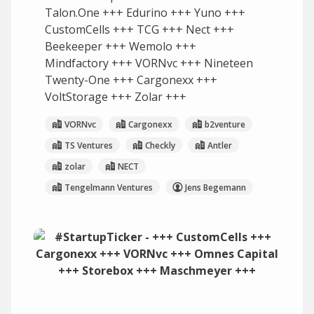
Talon.One +++ Edurino +++ Yuno +++
CustomCells +++ TCG +++ Nect +++
Beekeeper +++ Wemolo +++
Mindfactory +++ VORNvc +++ Nineteen
Twenty-One +++ Cargonexx +++
VoltStorage +++ Zolar +++
VORNvc
Cargonexx
b2venture
TS Ventures
Checkly
Antler
zolar
NECT
Tengelmann Ventures
Jens Begemann