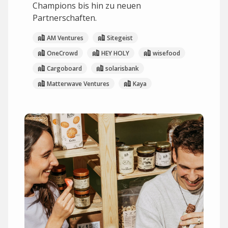
Champions bis hin zu neuen
Partnerschaften.
AM Ventures
Sitegeist
OneCrowd
HEY HOLY
wisefood
Cargoboard
solarisbank
Matterwave Ventures
Kaya