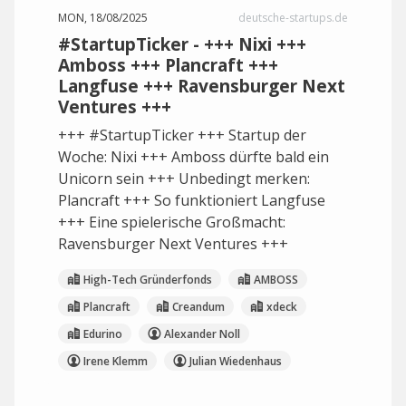
MON, 18/08/2025
deutsche-startups.de
#StartupTicker - +++ Nixi +++
Amboss +++ Plancraft +++
Langfuse +++ Ravensburger Next
Ventures +++
+++ #StartupTicker +++ Startup der
Woche: Nixi +++ Amboss dürfte bald ein
Unicorn sein +++ Unbedingt merken:
Plancraft +++ So funktioniert Langfuse
+++ Eine spielerische Großmacht:
Ravensburger Next Ventures +++
High-Tech Gründerfonds
AMBOSS
Plancraft
Creandum
xdeck
Edurino
Alexander Noll
Irene Klemm
Julian Wiedenhaus