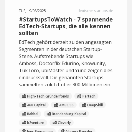
TUE, 19/08/2025
deutsche-startups.de
#StartupsToWatch - 7 spannende
EdTech-Startups, die alle kennen
sollten
EdTech gehört derzeit zu den angesagten
Segmenten in der deutschen Startup-
Szene. Aufstrebende Startups wie
Amboss, Doctorflix Edurino, Knowunity,
TukToro, ubiMaster und Yuno zeigen dies
eindrucksvoll. Die genannten Startups
sammelten zuletzt über 300 Millionen ein.
High-Tech Gründerfonds
Partech
468 Capital
AMBOSS
DeepSkill
Babbel
Brandenburg Kapital
b2venture
Cleverly
Jens Begemann
Verena Pausder