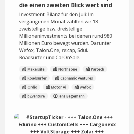
die einen zweiten Blick wert sind
Investment-Bilanz für den Juli: Im
vergangenen Monat zählten wir 18
zweistellige bzw. dreistellige
Millioneninvestments bei denen rund 980
Millionen Euro bewegt wurden. Darunter
Wefox, Talon.One, re:cap, Sdui.
Roadsurfer und CarOnSale.
Makersite
Northzone
Partech
Roadsurfer
Capnamic Ventures
Ordio
Motor Ai
wefox
b2venture
Jens Begemann