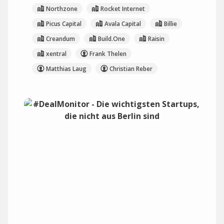
Northzone
Rocket Internet
Picus Capital
Avala Capital
Billie
Creandum
Build.One
Raisin
xentral
Frank Thelen
Matthias Laug
Christian Reber