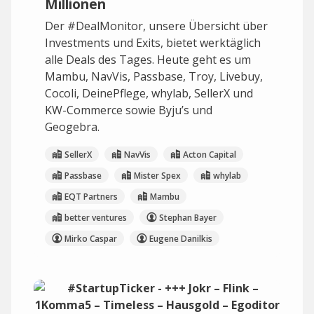
Millionen
Der #DealMonitor, unsere Übersicht über
Investments und Exits, bietet werktäglich
alle Deals des Tages. Heute geht es um
Mambu, NavVis, Passbase, Troy, Livebuy,
Cocoli, DeinePflege, whylab, SellerX und
KW-Commerce sowie Byju’s und
Geogebra.
SellerX
NavVis
Acton Capital
Passbase
Mister Spex
whylab
EQT Partners
Mambu
better ventures
Stephan Bayer
Mirko Caspar
Eugene Danilkis