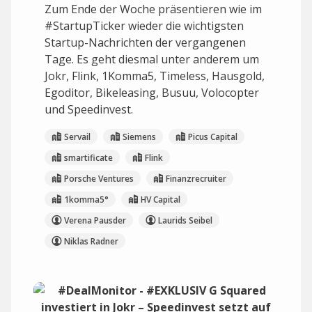
Zum Ende der Woche präsentieren wie im
#StartupTicker wieder die wichtigsten
Startup-Nachrichten der vergangenen
Tage. Es geht diesmal unter anderem um
Jokr, Flink, 1Komma5, Timeless, Hausgold,
Egoditor, Bikeleasing, Busuu, Volocopter
und Speedinvest.
Servail
Siemens
Picus Capital
smartificate
Flink
Porsche Ventures
Finanzrecruiter
1komma5°
HV Capital
Verena Pausder
Laurids Seibel
Niklas Radner