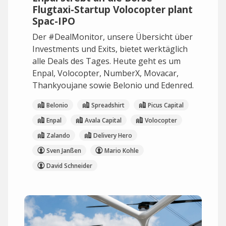
Flugtaxi-Startup Volocopter plant
Spac-IPO
Der #DealMonitor, unsere Übersicht über
Investments und Exits, bietet werktäglich
alle Deals des Tages. Heute geht es um
Enpal, Volocopter, NumberX, Movacar,
Thankyoujane sowie Belonio und Edenred.
Belonio
Spreadshirt
Picus Capital
Enpal
Avala Capital
Volocopter
Zalando
Delivery Hero
Sven Janßen
Mario Kohle
David Schneider