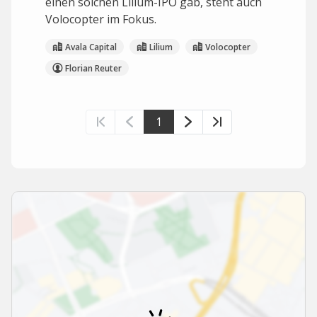
einen solchen Lilium-IPO gab, steht auch
Volocopter im Fokus.
Avala Capital
Lilium
Volocopter
Florian Reuter
1