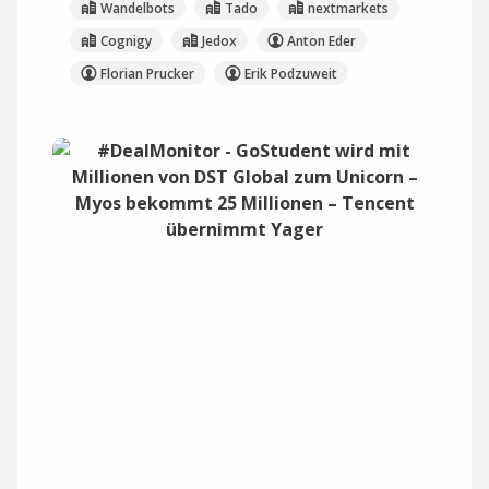
Wandelbots
Tado
nextmarkets
Cognigy
Jedox
Anton Eder
Florian Prucker
Erik Podzuweit