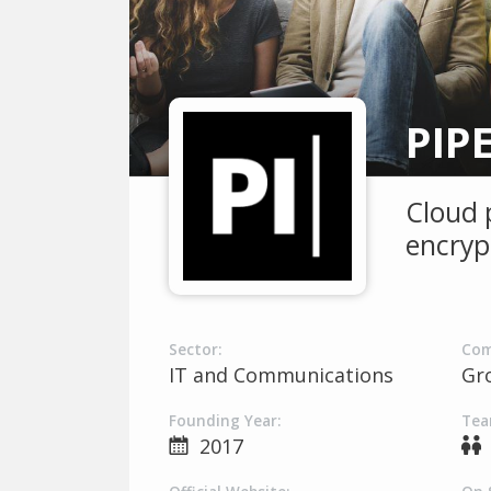
PIP
Cloud 
encryp
Sector:
Com
IT and Communications
Gr
Founding Year:
Tea
2017