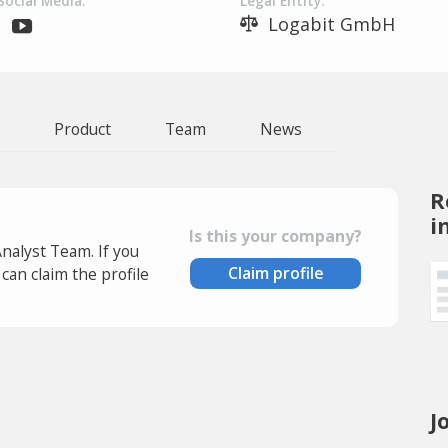
Social Media:
Legal Entity:
Logabit GmbH
Product
Team
News
R
i
Is this your company?
Analyst Team. If you
Claim profile
an claim the profile
J