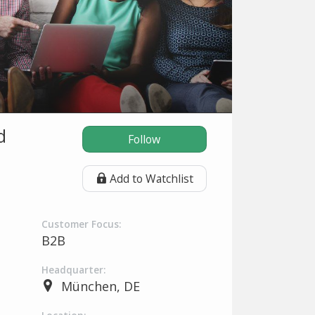
d
Follow
Add to Watchlist
Customer Focus:
B2B
Headquarter:
München, DE