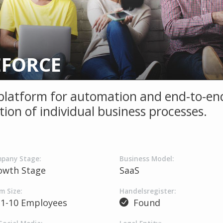
EFORCE
platform for automation and end-to-en
tion of individual business processes.
pany Stage:
Business Model:
owth Stage
SaaS
m Size:
Handelsregister:
1-10 Employees
Found