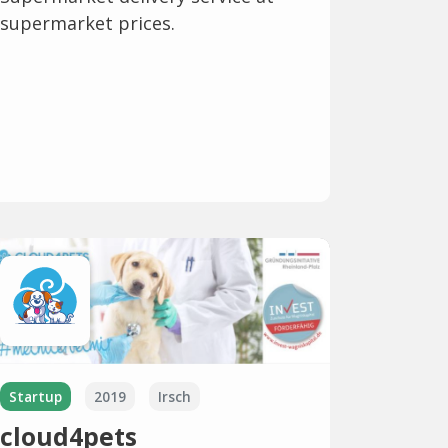
supermarket prices.
Startup
2019
Irsch
cloud4pets