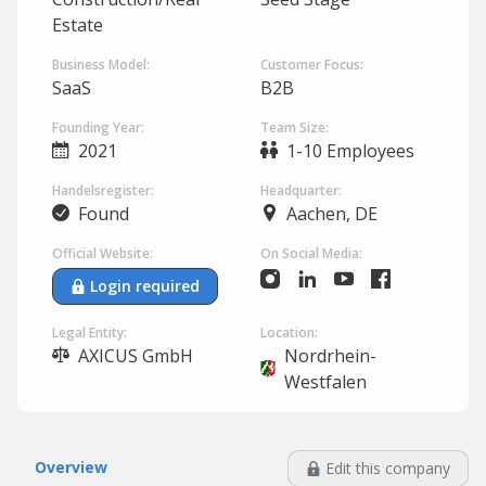
Estate
Business Model:
Customer Focus:
SaaS
B2B
Founding Year:
Team Size:
2021
1-10 Employees
Handelsregister:
Headquarter:
Found
Aachen, DE
Official Website:
On Social Media:
Login required
Legal Entity:
Location:
AXICUS GmbH
Nordrhein-
Westfalen
Overview
Edit this company