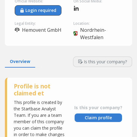
Official Website:
On Social Media:
Login required
Legal Entity:
Location:
Hemovent GmbH
Nordrhein-
Westfalen
Overview
Is this your company?
Profile is not
claimed et
This profile is created by
Is this your company?
the Startbase Analyst
Team. If you are a team
Claim profile
member of this company
you can claim the profile
in order to make changes