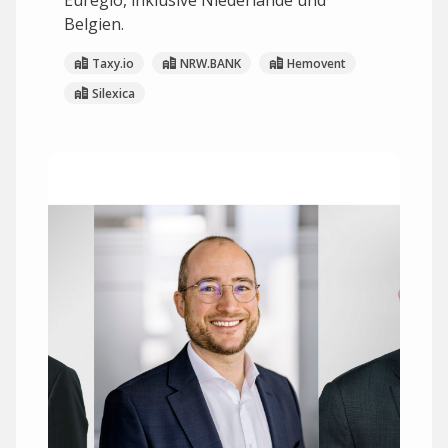
Euregio, inklusive Niederlande und
Belgien.
Taxy.io
NRW.BANK
Hemovent
Silexica