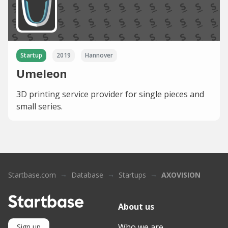
Startup
2019
Hannover
Umeleon
3D printing service provider for single pieces and
small series.
Startbase.com
Database
Startups
AXOVISION
About us
Who we are
Sign up