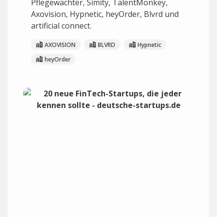
Pflegewächter, Simity, TalentMonkey,
Axovision, Hypnetic, heyOrder, Blvrd und
artificial connect.
AXOVISION
BLVRD
Hypnetic
heyOrder