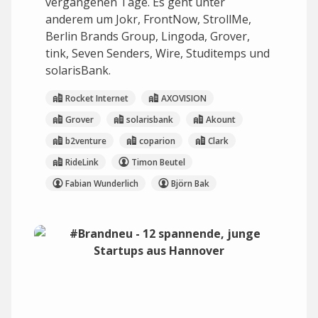
vergangenen Tage. Es geht unter
anderem um Jokr, FrontNow, StrollMe,
Berlin Brands Group, Lingoda, Grover,
tink, Seven Senders, Wire, Studitemps und
solarisBank.
Rocket Internet
AXOVISION
Grover
solarisbank
Akount
b2venture
coparion
Clark
RideLink
Timon Beutel
Fabian Wunderlich
Björn Bak