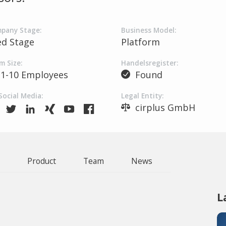
pany Stage:
Business Model:
ed Stage
Platform
m Size:
Handelsregister:
1-10 Employees
Found
Social Media:
Legal Entity:
cirplus GmbH
Product
Team
News
L