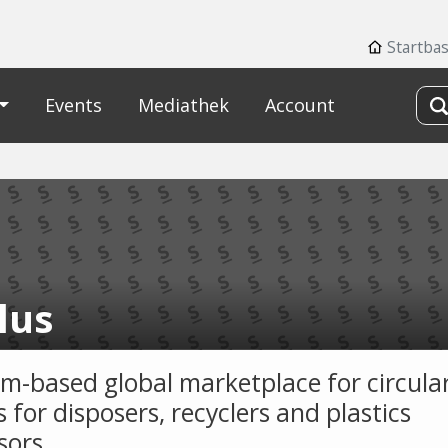
Startba
Events
Mediathek
Account
lus
rm-based global marketplace for circula
s for disposers, recyclers and plastics
sors.