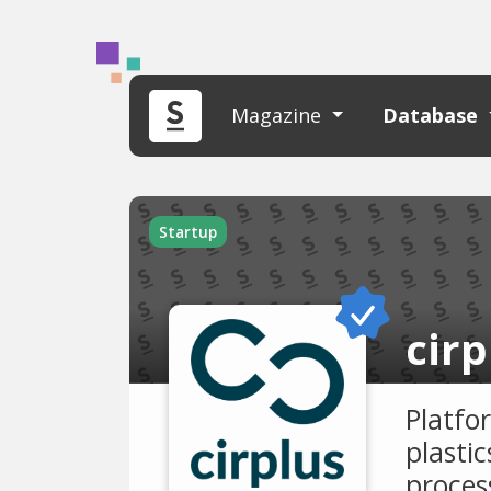
Magazine
Database
Startup
cirp
Platfo
plastic
proces