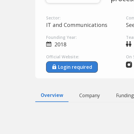
Sector:
Com
IT and Communications
Se
Founding Year:
Tea
2018
Official Website:
On 
Login required
Overview
Company
Funding