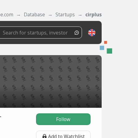
se.com
Database
Startups
cirplus
r
Follow
Add to Watchlist