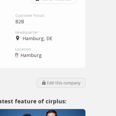
Customer Focus:
B2B
Headquarter:
Hamburg, DE
Location:
Hamburg
Edit this company
atest feature of cirplus: