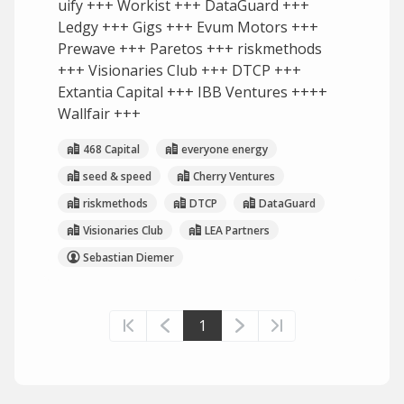
uify +++ Workist +++ DataGuard +++
Ledgy +++ Gigs +++ Evum Motors +++
Prewave +++ Paretos +++ riskmethods
+++ Visionaries Club +++ DTCP +++
Extantia Capital +++ IBB Ventures ++++
Wallfair +++
468 Capital
everyone energy
seed & speed
Cherry Ventures
riskmethods
DTCP
DataGuard
Visionaries Club
LEA Partners
Sebastian Diemer
1