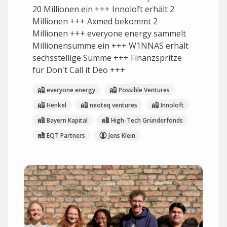
20 Millionen ein +++ Innoloft erhält 2
Millionen +++ Axmed bekommt 2
Millionen +++ everyone energy sammelt
Millionensumme ein +++ W1NNAS erhält
sechsstellige Summe +++ Finanzspritze
für Don't Call it Deo +++
everyone energy
Possible Ventures
Henkel
neoteq ventures
Innoloft
Bayern Kapital
High-Tech Gründerfonds
EQT Partners
Jens Klein