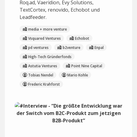
Roq.ad, Vaeridion, Evy Solutions,
TextCortex, renovido, Echobot und
Leadfeeder.
media + more venture
Vsquared Ventures
Echobot
pd ventures
b2venture
Enpal
High-Tech Gründerfonds
Astutia Ventures
Point Nine Capital
Tobias Nendel
Mario Kohle
Frederic Krahforst