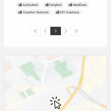
GoStudent
Earlybird
MediDate
Creathor Ventures
EVY Solutions
1