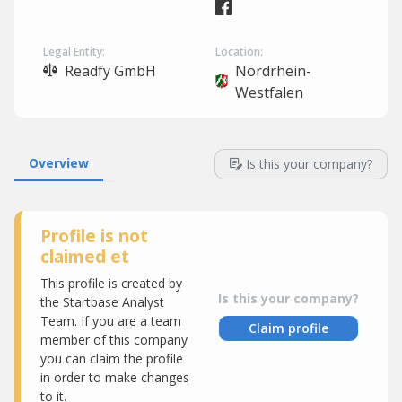
Legal Entity:
Location:
Readfy GmbH
Nordrhein-
Westfalen
Overview
Is this your company?
Profile is not
claimed et
This profile is created by
Is this your company?
the Startbase Analyst
Team. If you are a team
Claim profile
member of this company
you can claim the profile
in order to make changes
to it.