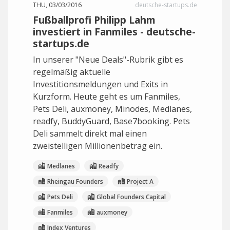
THU, 03/03/2016
deutsche-startups.de
Fußballprofi Philipp Lahm
investiert in Fanmiles - deutsche-
startups.de
In unserer "Neue Deals"-Rubrik gibt es
regelmäßig aktuelle
Investitionsmeldungen und Exits in
Kurzform. Heute geht es um Fanmiles,
Pets Deli, auxmoney, Minodes, Medlanes,
readfy, BuddyGuard, Base7booking. Pets
Deli sammelt direkt mal einen
zweistelligen Millionenbetrag ein.
Medlanes
Readfy
Rheingau Founders
Project A
Pets Deli
Global Founders Capital
Fanmiles
auxmoney
Index Ventures