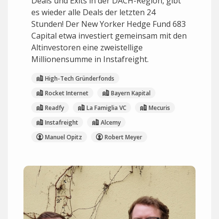
Deals und Exits in der DACH-Region, gibt
es wieder alle Deals der letzten 24
Stunden! Der New Yorker Hedge Fund 683
Capital etwa investiert gemeinsam mit den
Altinvestoren eine zweistellige
Millionensumme in Instafreight.
High-Tech Gründerfonds
Rocket Internet
Bayern Kapital
Readfy
La Famiglia VC
Mecuris
Instafreight
Alcemy
Manuel Opitz
Robert Meyer