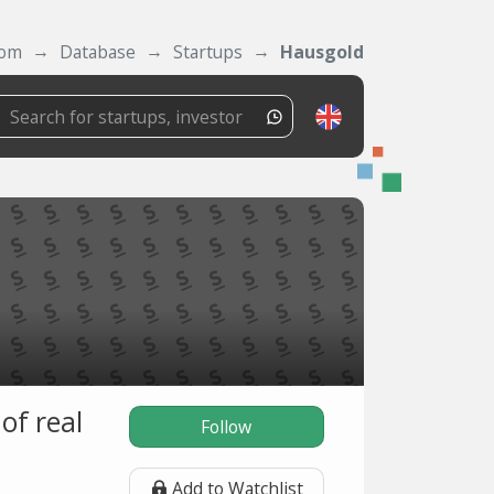
com
Database
Startups
Hausgold
of real
Follow
Add to Watchlist