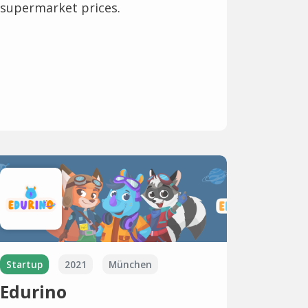
supermarket prices.
Startup
2021
München
Edurino