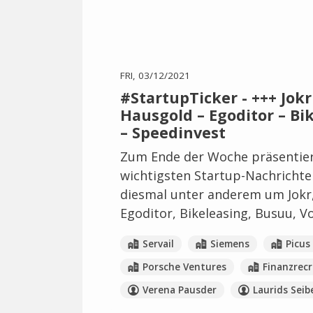
FRI, 03/12/2021
#StartupTicker - +++ Jokr
Hausgold – Egoditor – Bi
– Speedinvest
Zum Ende der Woche präsentier
wichtigsten Startup-Nachrichte
diesmal unter anderem um Jokr,
Egoditor, Bikeleasing, Busuu, V
Servail
Siemens
Picus
Porsche Ventures
Finanzrecr
Verena Pausder
Laurids Seib