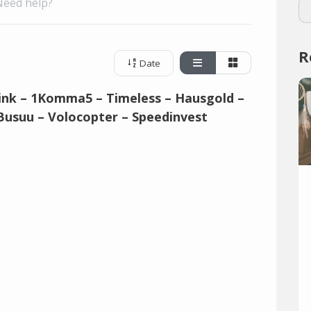
Need help?
R
Date