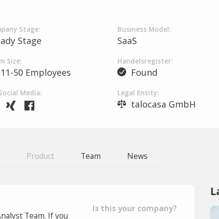
pany Stage:
Business Model:
eady Stage
SaaS
m Size:
Handelsregister:
11-50 Employees
Found
Social Media:
Legal Entity:
talocasa GmbH
Product
Team
News
L
Is this your company?
Analyst Team. If you