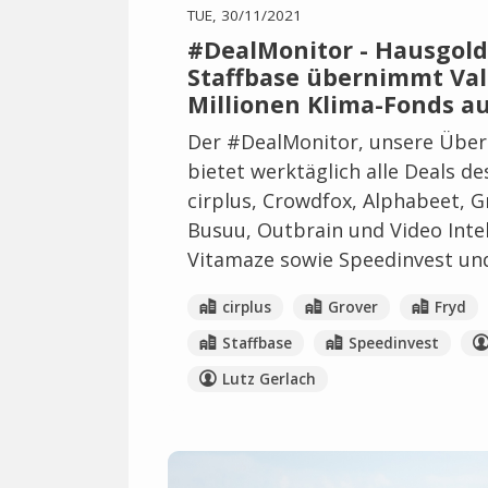
TUE, 30/11/2021
#DealMonitor - Hausgold
Staffbase übernimmt Valo
Millionen Klima-Fonds a
Der #DealMonitor, unsere Übers
bietet werktäglich alle Deals d
cirplus, Crowdfox, Alphabeet, G
Busuu, Outbrain und Video Intel
Vitamaze sowie Speedinvest und
cirplus
Grover
Fryd
Staffbase
Speedinvest
Lutz Gerlach