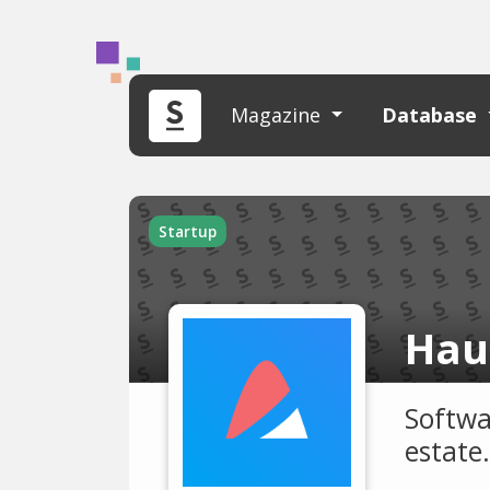
Magazine
Database
Startup
Hau
Softwar
estate.