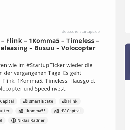
deutsche-startups.de
 – Flink – 1Komma5 – Timeless –
keleasing – Busuu – Volocopter
en wie im #StartupTicker wieder die
n der vergangenen Tage. Es geht
 Flink, 1Komma5, Timeless, Hausgold,
olocopter und Speedinvest.
 Capital
smartificate
Flink
uiter
1komma5°
HV Capital
el
Niklas Radner