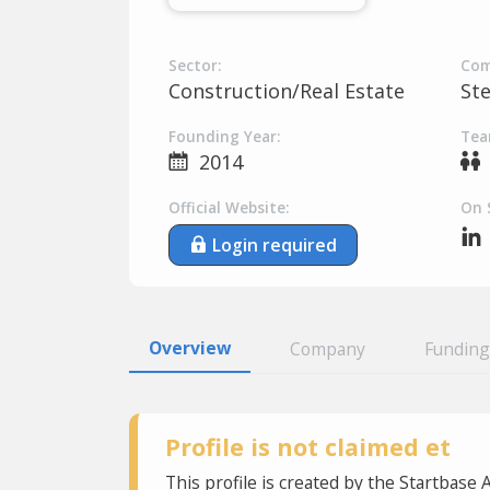
Sector:
Com
Construction/Real Estate
St
Founding Year:
Tea
2014
Official Website:
On 
Login required
Overview
Company
Funding
Profile is not claimed et
This profile is created by the Startbase 