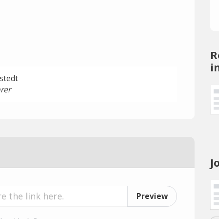
R
i
stedt
rer
J
Preview