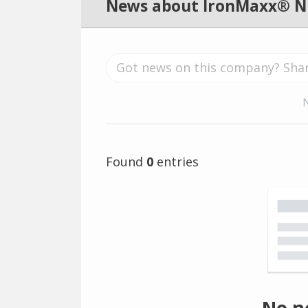
News about IronMaxx® Nu
Found
0
entries
No n