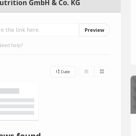
trition GmbH & Co. KG
Preview
Need help?
Date
ews found