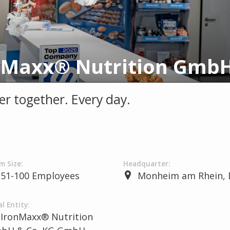
er together. Every day.
m Size:
Headquarter:
51-100 Employees
Monheim am Rhein, 
l Entity:
IronMaxx® Nutrition