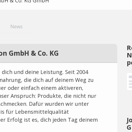
bH & Co. KG GmbH
News
R
on GmbH & Co. KG
N
p
 dich und deine Leistung. Seit 2004
nahrung, die dich auf deinem Weg zu
r oder einfach einem aktiveren,
nser Anspruch: Produkte, die nicht nur
 schmecken. Dafür wurden wir unter
s für Lebensmittelqualität
J
r Erfolg ist es, dich jeden Tag deinem
G