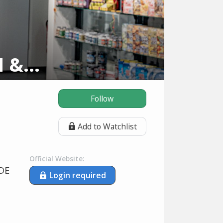
IronMaxx® Nutrition GmbH & Co. KG
Follow
Add to Watchlist
Official Website:
DE
Login required