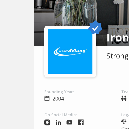
Strong
Founding Year:
Tea
2004
On Social Media:
Lega