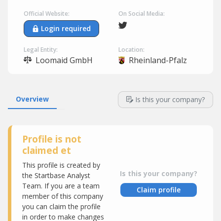
Official Website:
On Social Media:
Login required
Legal Entity:
Location:
Loomaid GmbH
Rheinland-Pfalz
Overview
Is this your company?
Profile is not
claimed et
This profile is created by
Is this your company?
the Startbase Analyst
Team. If you are a team
Claim profile
member of this company
you can claim the profile
in order to make changes