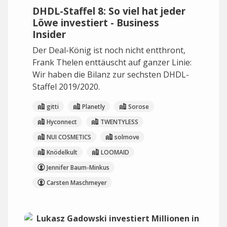
DHDL-Staffel 8: So viel hat jeder
Löwe investiert - Business
Insider
Der Deal-König ist noch nicht entthront,
Frank Thelen enttäuscht auf ganzer Linie:
Wir haben die Bilanz zur sechsten DHDL-
Staffel 2019/2020.
gitti
Planetly
Sorose
Hyconnect
TWENTYLESS
NUI COSMETICS
solmove
Knödelkult
LOOMAID
Jennifer Baum-Minkus
Carsten Maschmeyer